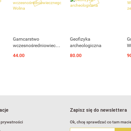
Produkt niedostępny
Produkt niedostępny
Garncarstwo
Geofizyka
G
wczesnośredniowiecznego
archeologiczna
W
znej
Wolina
z
44.00
80.00
9
a
acje
Zapisz się do newslettera
 prywatności
Ok, chcę sprawdzać co tam macie
a