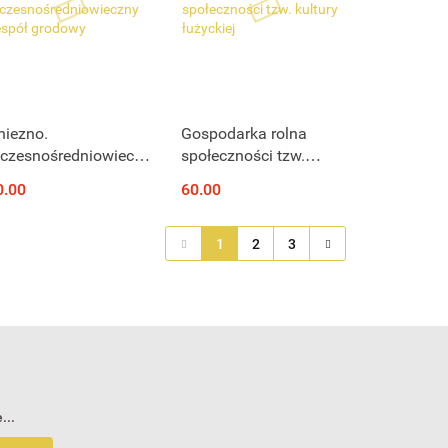
Produkt niedostępny
Produkt niedostępny
niezno.
Gospodarka rolna
czesnośredniowieczny
społeczności tzw.
espół grodowy
kultury łużyckiej
0.00
60.00
1
2
3
...