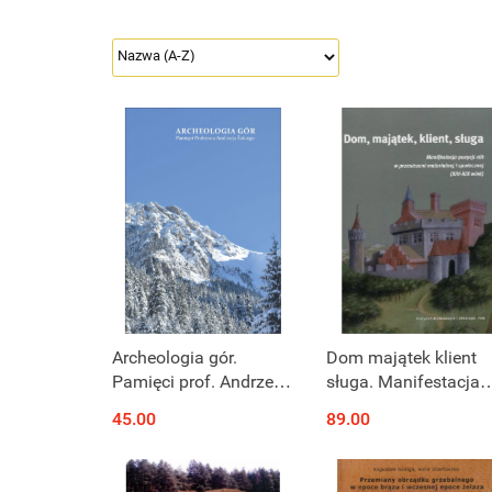
Archeologia gór.
Dom majątek klient
Pamięci prof. Andrzeja
sługa. Manifestacja
Żakiego
pozycji elit w
45.00
89.00
przestrzeni materialn
i społecznej (XIII - XIX
wieku)