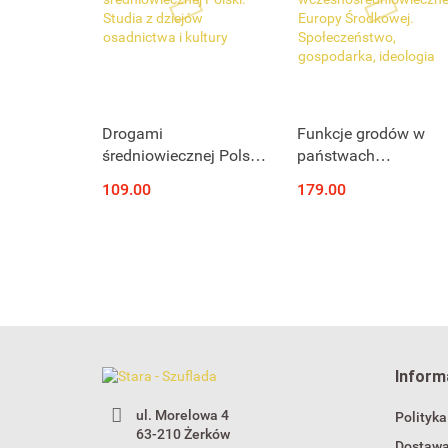
Produkt niedostępny
Produkt niedostępny
Drogami
Funkcje grodów w
średniowiecznej Polski.
państwach
Studia z dziejów
wczesnośredniowiec
109.00
179.00
osadnictwa i kultury
Europy Środkowej.
Społeczeństwo,
gospodarka, ideologi
Inform
ul. Morelowa 4
Polityka
63-210 Żerków
Dostaw