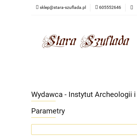
sklep@stara-szuflada.pl
605552646
NOWOŚCI
STA
Wszystkie kategorie
NOWO
Wydawca - Instytut Archeologii i
Parametry