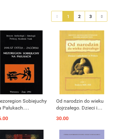
1
2
3
ezoregion Sobiejuchy
Od narodzin do wieku
a Pałukach.
dojrzałego. Dzieci i
ynamika procesów
młodzież w Polsce.
6.00
30.00
asiedlania w
Część 2 Stulecia XIX i
tarożytności
XX