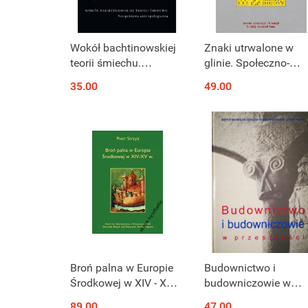
Wokół bachtinowskiej
Znaki utrwalone w
teorii śmiechu.
glinie. Społeczno-
Perspektywa
obrzędowe aspekty
35.00
49.00
antropologiczna
działań wytwórczych
końca epoki brązu i
wczesnej epoki
żelaza...
Produkt niedostępny
Produkt niedostępny
Broń palna w Europie
Budownictwo i
Środkowej w XIV - XV
budowniczowie w
w.
przeszłości
89.00
47.00