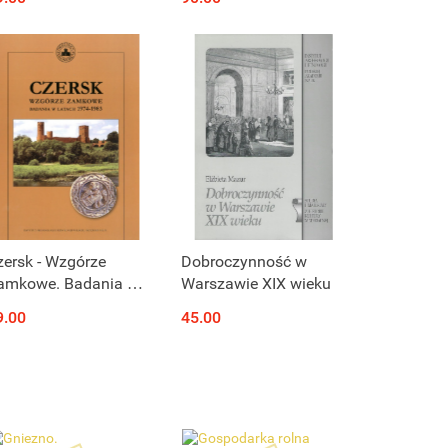
potkania Bytomskie
Produkt niedostępny
Produkt niedostępny
zersk - Wzgórze
Dobroczynność w
amkowe. Badania w
Warszawie XIX wieku
atach 1974-1983
9.00
45.00