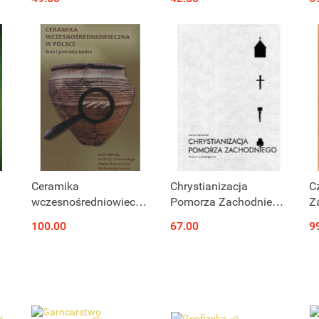
ziem Polski
S
III
Produkt niedostępny
Produkt niedostępny
Ceramika
Chrystianizacja
C
wczesnośredniowieczna
Pomorza Zachodniego.
Z
w Polsce. Stan i
Studium
l
100.00
67.00
9
potrzeby badań
archeologiczne