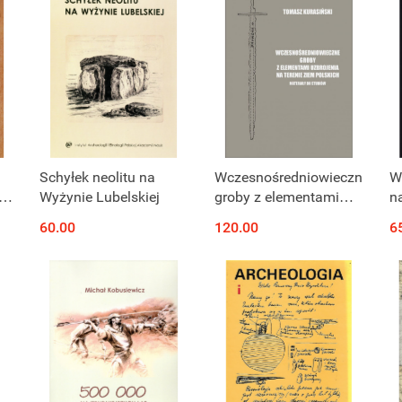
Schyłek neolitu na
Wczesnośredniowieczne
W
Wyżynie Lubelskiej
groby z elementami
n
ce
uzbrojenia na terenie
t
60.00
120.00
6
ziem polskich.
Materiały do studiów