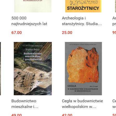
Produkt niedostępny
Produkt niedostępny
500 000
Archeologia i
A
najtrudniejszych lat
starożytnicy. Studia
p
dedykowane
o
67.00
25.00
9
Profesorowi
re
Andrzejowi
(
Abramowiczowi w 70
rocznicę urodzin
Produkt niedostępny
Produkt niedostępny
Budownictwo
Cegła w budownictwie
C
mieszkalne i
wielkopolskim w
w
gospodarcze w neolicie
średniowieczu
E
49.00
42.00
5