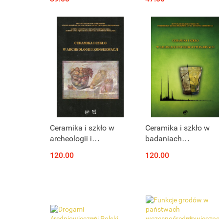
Produkt niedostępny
Produkt niedostępny
Ceramika i szkło w
Ceramika i szkło w
archeologii i
badaniach
konserwacji
interdyscyplinarnych
120.00
120.00