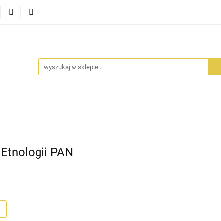
RA SZUFLADA
INFORTEDITION
TETRAGON
AVALO
ŚCI
STARA SZUFLADA
INFORTEDITION
TETRAGO
 Etnologii PAN