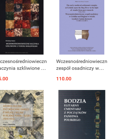
czesnośredniowieczne
Wczesnośredniowieczny
aczynia szkliwione z
zespół osadniczy w
erenu Małopolski
Gródku nad Bugiem w
5.00
110.00
świetle wyników badań
dawnych. Ceramika
naczyniowa