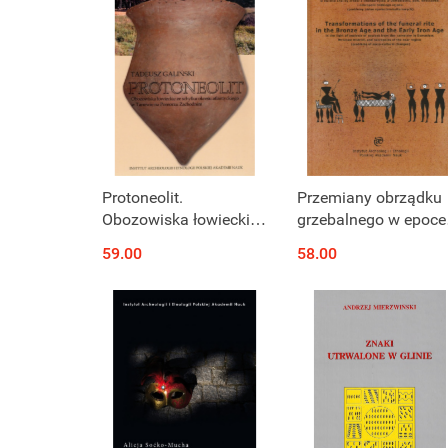
Protoneolit.
Przemiany obrządku
Obozowiska łowieckie
grzebalnego w epoce
ze schyłku okresu
brązu i wczesnej epo
59.00
58.00
atlantyckiego w
żelaza w świetle
Tanowie na Pomorzu
analizy źródeł z
Zachodnim
cmentarzyska w
Domasławiu ...