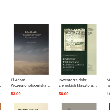
El Adam.
Inwentarze dóbr
M
Wczesnoholoceńska
ziemskich klasztoru
n
kolonizacja
klarysek w Gnieźnie
D
53.00
50.00
1
ej
południowej strefy
(koniec XVI-XVII w.)
z
egipskiej Pustyni
s
Zachodniej