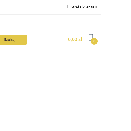
Strefa klienta
N
KONTAKT
Zaloguj się
Zarejestruj się
0,00 zł
Dodaj zgłoszenie
0
Zgody cookies
N
AVALON
KONTAKT