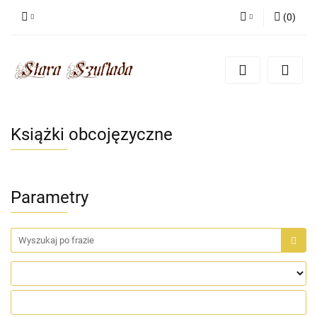
(
0
)
Zaloguj się
Zarejestruj się
Dodaj zgłoszenie
Zgody cookies
Książki obcojęzyczne
Parametry