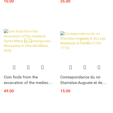
10.00
35.00
Expectations–Experiences-
mitteleuropaischen Region
Consequences
Coin finds from the
Correspondance du roi
excavation of the medieval
Stanislas-Auguste et de
Santa Maria do
Luigi Malabaila di Canale
49.00
15.00
Campogrosso Monastery
(1765-1773)
in Altavilla Milicia, Sicily