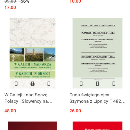
39.00
-56%
10.00
economy, history
17.00
W Galicji i nad Soczą.
Cuda świętego ojca
Polacy i Słoweńcy na
Szymona z Lipnicy [1482–
frontach I wojny światowej.
1520] - Miracula beati
48.00
26.00
V Galiciji in ob. Soči.
patris Simonis Lypnycensis
Polijaki in Slovenci na...
[1482–1520]