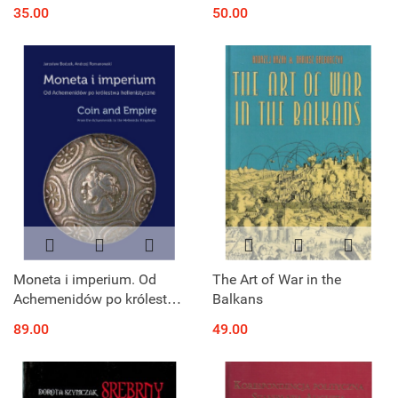
Study of Family History
35.00
50.00
and Estates Until the Early
17 th Century
Moneta i imperium. Od
The Art of War in the
Achemenidów po królestwa
Balkans
hellenistyczne
89.00
49.00