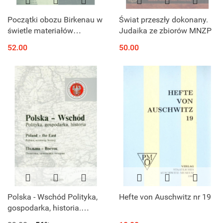
Początki obozu Birkenau w
Świat przeszły dokonany.
świetle materiałów
Judaika ze zbiorów MNZP
źródłowych. The Origins of
52.00
50.00
the Birkenau Camp in the
Light of the Sources
Polska - Wschód Polityka,
Hefte von Auschwitz nr 19
gospodarka, historia.
Poland - the East Politics,