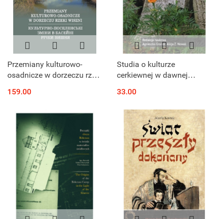
Przemiany kulturowo-
Studia o kulturze
osadnicze w dorzeczu rzeki
cerkiewnej w dawnej
Wiszni w epoce brązu i we
Rzeczypospolitej. Tom 2
159.00
33.00
wczesnej epoce żelaza z
kontekście zmian ...