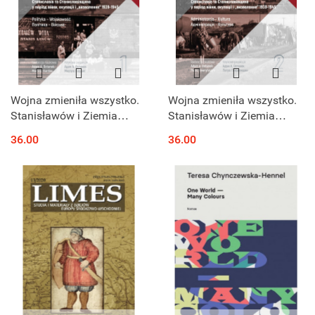
Wojna zmieniła wszystko.
Wojna zmieniła wszystko.
Stanisławów i Ziemia
Stanisławów i Ziemia
Stanisławowska w dobie
Stanisławowska w dobie
36.00
36.00
wojny, okupacji i
wojny, okupacji i
"wyzwolenia" 1939-1945.
"wyzwolenia" 1939-1945.
Tom I
Tom II