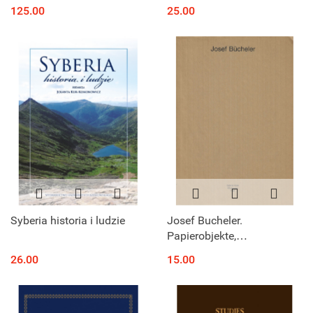
developement Vol. 1 - first
1414-1484) as a Religious
125.00
25.00
predreadnoughts
Memorial Place in the
Polish-Ukrainian
Borderland of...
Syberia historia i ludzie
Josef Bucheler.
Papierobjekte,
Installationen,
26.00
15.00
Zeichnunnen