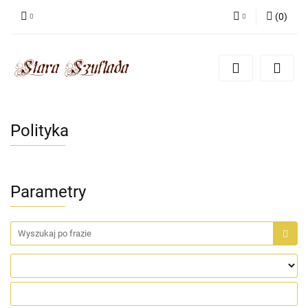
(
0
)
Zaloguj się
Zarejestruj się
Dodaj zgłoszenie
Zgody cookies
Polityka
Parametry