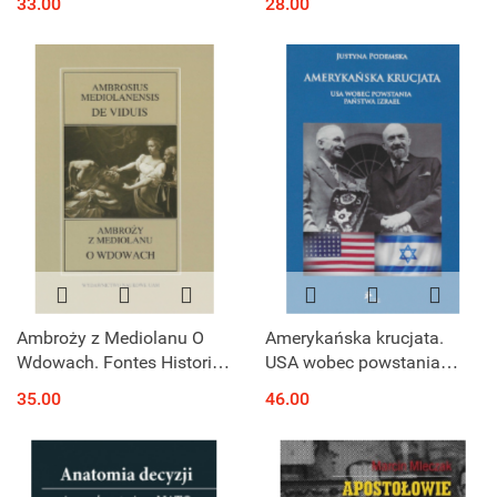
33.00
28.00
Studia przypadków
Ambroży z Mediolanu O
Amerykańska krucjata.
Wdowach. Fontes Historiae
USA wobec powstania
Antiquae nr 54
państwa Izrael
35.00
46.00