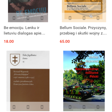
Be emociju. Lenku ir
Bellum Sociale. Przyczyny,
lietuviu dialogas apie
przebieg i skutki wojny ze
Józefą Piłsudski
sprzymierzeńcami (91–88
18.00
65.00
r. p.n.e.)