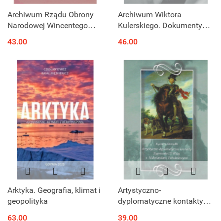
Archiwum Rządu Obrony
Archiwum Wiktora
Narodowej Wincentego
Kulerskiego. Dokumenty
Witosa (1920-1921), tom 1
podziemnej Solidarności
43.00
46.00
1982–1986
Arktyka. Geografia, klimat i
Artystyczno-
geopolityka
dyplomatyczne kontakty
Zygmunta III Wazy z
63.00
39.00