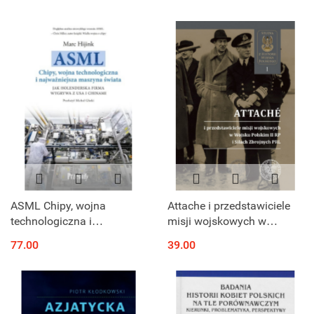
Niderlandami
Południowymi
ASML Chipy, wojna
Attache i przedstawiciele
technologiczna i
misji wojskowych w
najważniejsza maszyna
Wojsku Polskim II RP i
77.00
39.00
świata. Jak holenderska
Siłach Zbrojnych PRL
firma wygrywa z USA i
Chinami