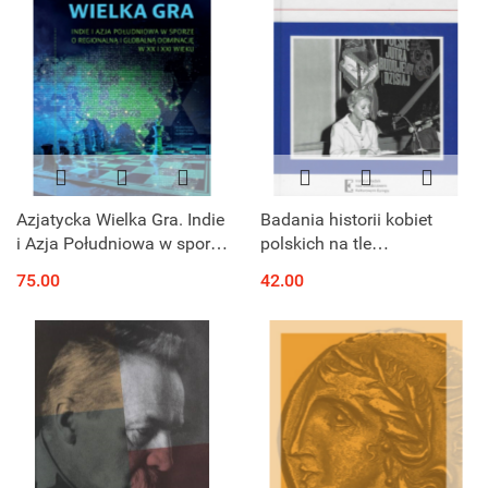
Azjatycka Wielka Gra. Indie
Badania historii kobiet
i Azja Południowa w sporze
polskich na tle
o regionalną i globalną
porównawczym. Kierunki,
75.00
42.00
dominację w XX i XXI
problematyka, perspektywy
wieku