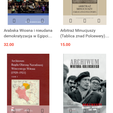
Arabska Wiosna i nieudana
Arbitraż Minucjuszy
demokratyzacja w Egipcie
(Tablica znad Polcewery).
w latach 2011-2015
Sententia Minuciorum
32.00
15.00
(Tabula Polcevera)