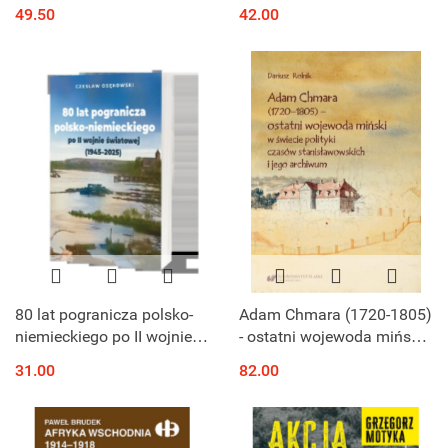
polsko-bolszewickiej
49.50
42.00
80 lat pogranicza polsko-
Adam Chmara (1720-1805)
niemieckiego po II wojnie
- ostatni wojewoda miński
światowej (1945 - 2025)
w świecie polityki czasów
31.00
82.00
stanisławowskich i jego
archiwum