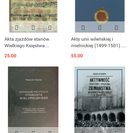
Akta zjazdów stanów
Akty unii wileńskiej i
Wielkiego Księstwa
mielnickiej (1499-1501).
Litewskiego, tom II Okresy
Dokumenty i studia
25.00
55.00
panowań królów
elekcyjnych XVI-XVII wiek