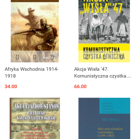
Afryka Wschodnia 1914-
Akcja Wisła '47.
1918
Komunistyczna czystka
etniczna
34.00
66.00