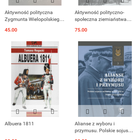
Aktywność polityczna
Aktywność polityczno-
Zygmunta Wielopolskiego.
społeczna ziemiaństwa
Z dziejów myśli ugodowej
województwa kieleckiego
45.00
75.00
w Królestwie Polskim w
latach 1918-1939
drugiej połowie XIX wieku
Albuera 1811
Alianse z wyboru i
przymusu. Polskie sojusze
militarne w XX i XXI w.