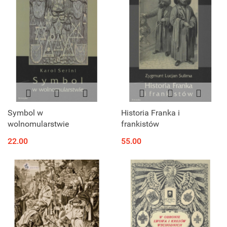
Symbol w
Historia Franka i
wolnomularstwie
frankistów
22.00
55.00