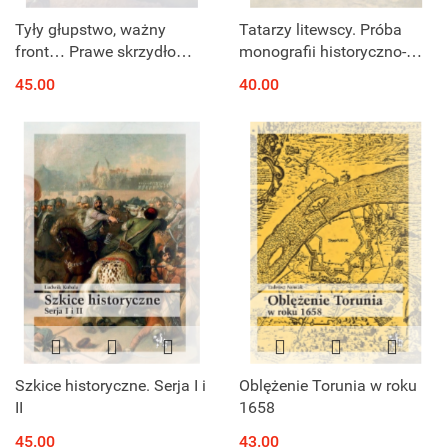
Tyły głupstwo, ważny
Tatarzy litewscy. Próba
front… Prawe skrzydło
monografii historyczno-
Wielkiej Armii w czasach II
etnograficznej
45.00
40.00
wojny polskiej (1812)
Szkice historyczne. Serja I i
Oblężenie Torunia w roku
II
1658
45.00
43.00