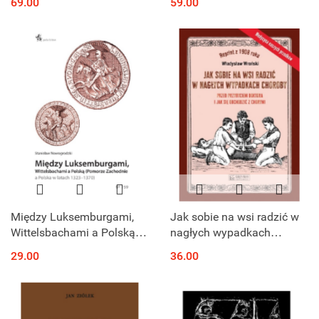
69.00
59.00
Piłsudski
Między Luksemburgami,
Jak sobie na wsi radzić w
Wittelsbachami a Polską
nagłych wypadkach
(Pomorze Zachodnie a
choroby przed przybyciem
29.00
36.00
Polska w latach 1323–
doktora i jak się obchodzić
1370)
z chorymi