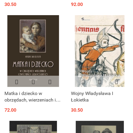
wojny o sukcesję
komplet
30.50
92.00
hiszpańską
Matka i dziecko w
Wojny Władysława I
obrzędach, wierzeniach i
Łokietka
zwyczajach ludu polskiego
72.00
30.50
- Henryk Biegeleisen