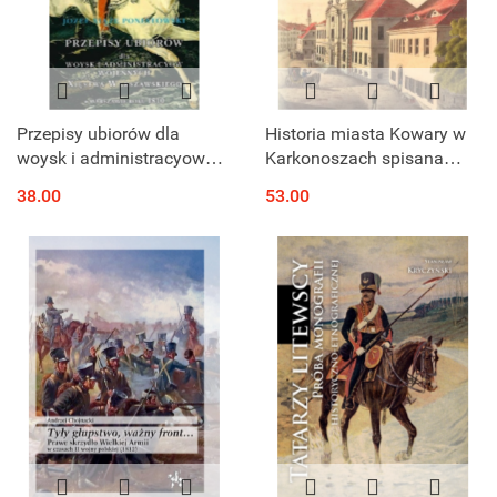
Przepisy ubiorów dla
Historia miasta Kowary w
woysk i administracyow
Karkonoszach spisana
wojennych Xięstwa
przez Theodora
38.00
53.00
Warszawskiego w
Eisenmangera onegdaj
Warszawie roku 1810
nauczyciela miejskiej
szkoły ewangelickiej