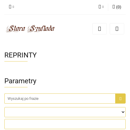
(
0
)
Zaloguj się
Zarejestruj się
Dodaj zgłoszenie
Zgody cookies
REPRINTY
Parametry