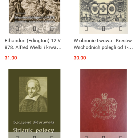
Ethandun (Edington) 12 V
W obronie Lwowa i Kresów
878. Alfred Wielki i krwawy
Wschodnich polegli od 1-
chrzest wikingów
go listopada 1918 do 30-go
31.00
30.00
czerwca 1919 r.