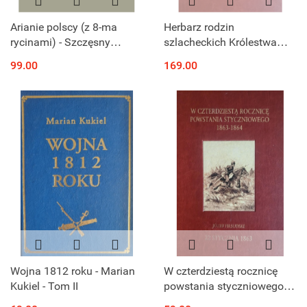
Arianie polscy (z 8-ma
Herbarz rodzin
rycinami) - Szczęsny
szlacheckich Królestwa
Morawski - Reprint
Polskiego najwyżej
99.00
169.00
zatwierdzony z 1853 r.
reprint
Wojna 1812 roku - Marian
W czterdziestą rocznicę
Kukiel - Tom II
powstania styczniowego
1863 - 1864 Józef