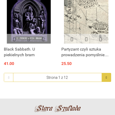
Black Sabbath. U
Partyzant czyli sztuka
piekielnych bram
prowadzenia pomyślnie
wojny podjazdowej według
41.00
25.50
zwyczaju wieku
teraźniejszego