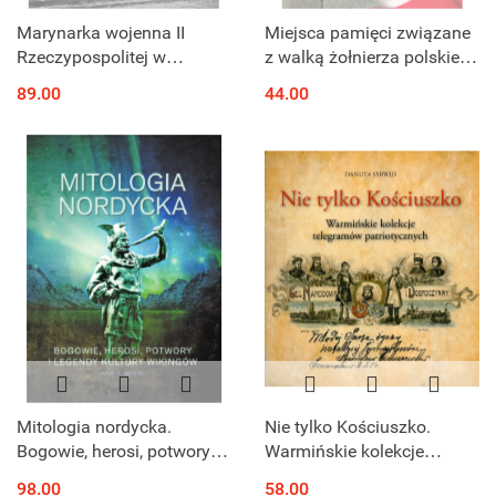
Marynarka wojenna II
Miejsca pamięci związane
Rzeczypospolitej w
z walką żołnierza polskiego
fotografii ze zbiorów
o wolność i niepodległość
89.00
44.00
Muzeum Okręgowego w
na terenie powiatu
Toruniu
węgrowskiego
Mitologia nordycka.
Nie tylko Kościuszko.
Bogowie, herosi, potwory i
Warmińskie kolekcje
legendy kultury wikingów
telegramów patriotycznych
98.00
58.00