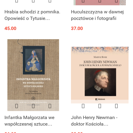
Hrabia schodzi z pomnika.
Huculszczyzna w dawnej
Opowieść o Tytusie
pocztówce i fotografii
Działyńskim
45.00
37.00
Infantka Małgorzata we
John Henry Newman -
współczesnej sztuce
doktor Kościoła
polskiej
powszechnego