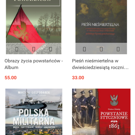
Obrazy życia powstańców -
Pieśń nieśmiertelna w
Album
dwieściedziesiątą rocznicę
powstania w
55.00
33.00
osiemdziesięciolecie
ustanowienia polskiego
hymnu państwowego