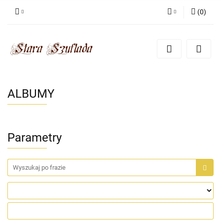
(
0
)
Zaloguj się
Zarejestruj się
Dodaj zgłoszenie
Zgody cookies
ALBUMY
Parametry