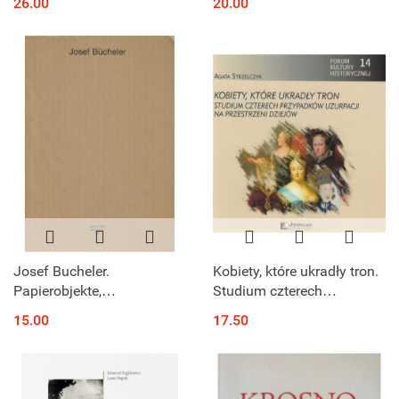
26.00
20.00
Josef Bucheler.
Kobiety, które ukradły tron.
Papierobjekte,
Studium czterech
Installationen,
przypadków uzurpacji na
15.00
17.50
Zeichnunnen
przestrzeni dziejów