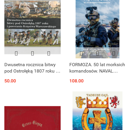
Dwusetna rocznica bitwy
FORMOZA. 50 lat morksich
pod Ostrołęką 1807 roku i
komandosów. NAVAL
powstania Księstwa
SPECIAL WARFARE UNIT
50.00
108.00
Warszawskiego
FORMOZA - 50 YEARS OF
POLISH COMBAT DIVERS.
1975-2025