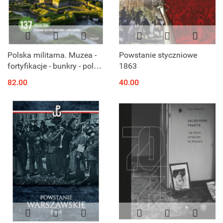
Polska militarna. Muzea -
Powstanie styczniowe
fortyfikacje - bunkry - pola
1863
bitew
82.00
40.00