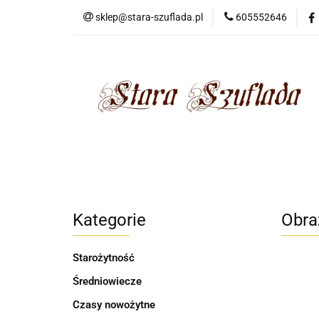
sklep@stara-szuflada.pl
605552646
NOWOŚCI
STA
Wszystkie kategorie
NOWO
Kategorie
Obra
Starożytność
Średniowiecze
Czasy nowożytne