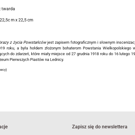
: twarda
22,5c m x 22,5 cm
razy z życia Powstańców
jest zapisem fotograficznym i słownym inscenizacj
019 roku, a była hołdem złożonym bohaterom Powstania Wielkopolskiego w 
cych do zdarzeń, które miały miejsce od 27 grudnia 1918 roku do 16 lutego 1
zeum Pierwszych Piastów na Lednicy.
awcy)
acje
Zapisz się do newslettera