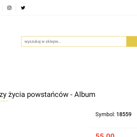
RA SZUFLADA
INFORTEDITION
TETRAGON
AVALO
ŚCI
STARA SZUFLADA
INFORTEDITION
TETRAGO
zy życia powstańców - Album
Symbol:
18559
55.00