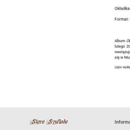
Okładka
Format: 
Album
Ob
lutego 2
nawiązują
się w Mu
(opis wyd
Inform