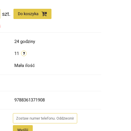
szt.
Do koszyka
i
24 godziny
11
Mała ilość
9788361371908
Wyślij