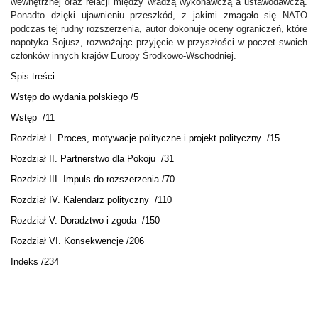
wewnętrznej oraz relacji między władzą wykonawczą a ustawodawczą.
Ponadto dzięki ujawnieniu przeszkód, z jakimi zmagało się NATO
podczas tej rudny rozszerzenia, autor dokonuje oceny ograniczeń, które
napotyka Sojusz, rozważając przyjęcie w przyszłości w poczet swoich
członków innych krajów Europy Środkowo-Wschodniej.
Spis treści:
Wstęp do wydania polskiego /5
Wstęp /11
Rozdział I. Proces, motywacje polityczne i projekt polityczny /15
Rozdział II. Partnerstwo dla Pokoju /31
Rozdział III. Impuls do rozszerzenia /70
Rozdział IV. Kalendarz polityczny /110
Rozdział V. Doradztwo i zgoda /150
Rozdział VI. Konsekwencje /206
Indeks /234