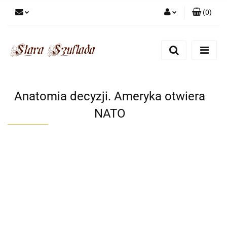
(
0
)
Zaloguj się
Zarejestruj się
Dodaj zgłoszenie
Zgody cookies
Anatomia decyzji. Ameryka otwiera
NATO