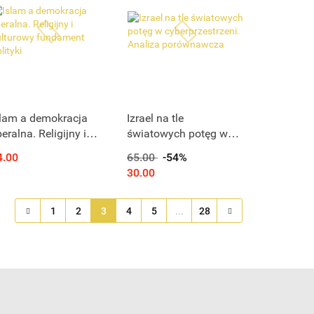
slam a demokracja
Izrael na tle
beralna. Religijny i
światowych potęg w
ulturowy fundament
cyberprzestrzeni.
4.00
65.00
-54%
lityki
Analiza porównawcza
30.00
1
2
3
4
5
...
28