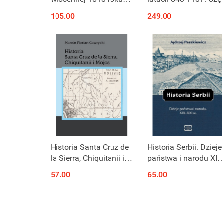
Tom I i II – komplet
2. Dynastia Salicka 
105.00
249.00
dziejach Rzeszy
Historia Santa Cruz de
Historia Serbii. Dzieje
la Sierra, Chiquitanii i
państwa i narodu XIX
Mojos
XXI w.
57.00
65.00