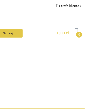
Strefa klienta
N
KONTAKT
Zaloguj się
Zarejestruj się
0,00 zł
Dodaj zgłoszenie
0
Zgody cookies
N
AVALON
KONTAKT