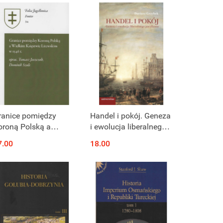
ranice pomiędzy
Handel i pokój. Geneza
oroną Polską a
i ewolucja liberalnego
ielkim Księstwem
pacyfizmu
7.00
18.00
itewskim Fontes 34