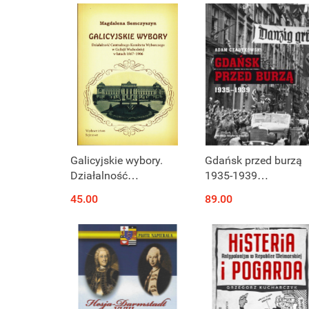
Galicyjskie wybory.
Gdańsk przed burzą
Działalność
1935-1939
Centralnego Komitetu
Korespondencja z
45.00
89.00
Wyborczego w Galicji
Gdańska dla Kuriera
Wschodniej w latach
Warszawskiego Tom
1867-1906