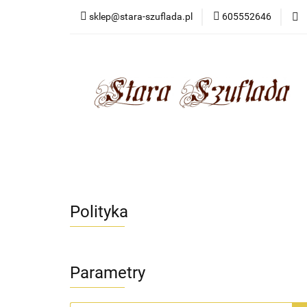
sklep@stara-szuflada.pl
605552646
NOWOŚCI
STA
Wszystkie kategorie
NOWO
Polityka
Parametry