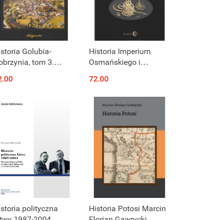
storia Golubia-
Historia Imperium
obrzynia, tom 3.
Osmańskiego i
storia Golubia-
Republiki Tureckiej.
2.00
72.00
obrzynia w latach
Tom I 1280-1808
945-1962
storia polityczna
Historia Potosi Marcin
itwy 1987-2004
Florian Gawrycki