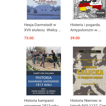
Hesja-Darmstadt w
Histeria i pogarda.
XVII stuleciu. Wielcy
Antypolonizm w
władcy małego
Republice Weimarski
73.00
39.00
państwa
Historia kampanii
Historia Niemiec w
wiosennej 1813 roku.
latach 843-1137. Czę