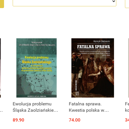
Ewolucja problemu
Fatalna sprawa.
F
e
Śląska Zaolziańskiego
Kwestia polska w
k
w stosunkach polsko-
rosyjskiej myśli,
ko
89.90
74.00
3
czechosłowackich /
propagandzie i
k