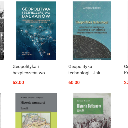
czeskich na przestrzeni
debatach politycznych
stulecia (1920 - 2020)
epoki Wielkich Reform
1856-1866
Geopolityka i
Geopolityka
G
bezpieczeństwo
technologii. Jak
K
Bałkanów. Studia
sztuczna inteligencja i
W
58.00
60.00
2
poświęcone procesom
sektor Big Tech
L
 2
stabilizacyjnym i
kształtują
destabilizacyjnym w
bezpieczeństwo
XX i XXI wieku
cywilizacyjne