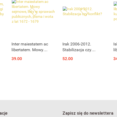
Inter maiestatem ac
Irak 2006-2012.
I
libertatem. Mowy
Stabilizacja czy
li
sejmowe, listy w
konflikt?
k
39.00
52.00
3
sprawach publicznych,
po
pisma i wota z lat 1672
- 1679
acje
Zapisz się do newslettera