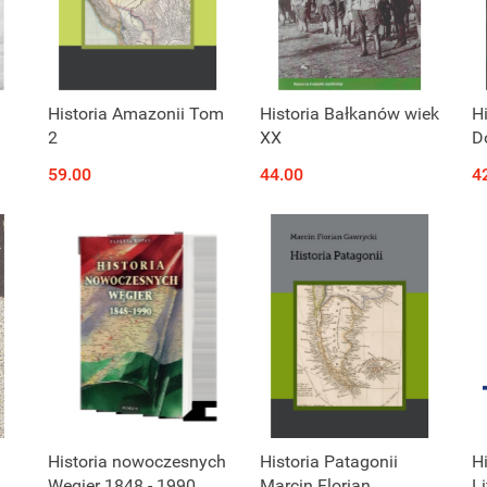
Historia Amazonii Tom
Historia Bałkanów wiek
Hi
2
XX
D
ej
Hi
59.00
44.00
4
D
1
Historia nowoczesnych
Historia Patagonii
Hi
ść
Węgier 1848 - 1990
Marcin Florian
L