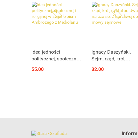
Idea jedności
Ignacy Daszyński.
politycznej, społecznej
Sejm, rząd, król,
i religijnej w świetle
dyktator. Uwagi na
55.00
32.00
pism Ambrożego z
czasie. Z burzliwej
Mediolanu
doby mowy sejmowe
Inform