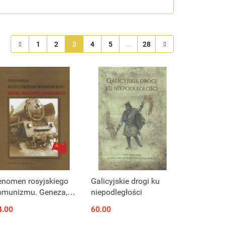
1
2
3
4
5
...
28
enomen rosyjskiego
Galicyjskie drogi ku
omunizmu. Geneza,
niepodległości
nteksty,
4.00
60.00
onsekwencje