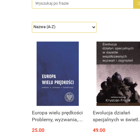
Europa wielu prędkości
Ewolucja działań
Problemy, wyzwania,
specjalnych w świetl
konsekwencje
współczesnych
25.00
49.00
wyzwań i zagrożeń