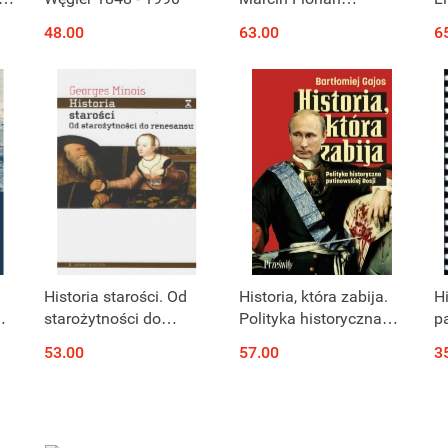
w
Gawrycki
48.00
63.00
6
Historia starości. Od
Historia, która zabija.
Hi
 -
starożytności do
Polityka historyczna
p
renesansu
putinowskiej Rosji
B
53.00
57.00
3