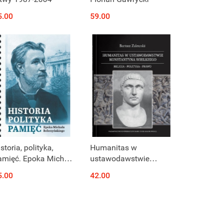
5.00
59.00
storia, polityka,
Humanitas w
amięć. Epoka Michała
ustawodawstwie
obrzyńskiego
Konstantyna
5.00
42.00
Wielkiego. Religia -
polityka - prawo