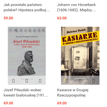
Jak powstało państwo
Johann von Hoverbeck
polskie? Hipoteza podboju
(1606-1682). Między
w historiografii polskiej XIX
Berlinem, Królewcem,
59.00
63.00
i XX wieku
Olsztynkiem i Warszawą.
50 lat w służbie
dyplomatycznej ...
Józef Piłsudski wobec
Kasiarze w Drugiej
kwestii białoruskiej (1918-
Rzeczypospolitej
1920)
69.00
69.00