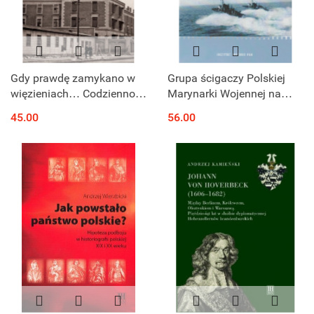
Gdy prawdę zamykano w
Grupa ścigaczy Polskiej
więzieniach… Codzienność
Marynarki Wojennej na
w stalinowskich zakładach
wodach brytyjskich (1940-
45.00
56.00
karnych w Polsce (1945 -
1945)
1956)