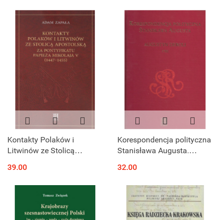
Kontakty Polaków i
Korespondencja polityczna
Litwinów ze Stolicą
Stanisława Augusta.
Apostolską za pontyfikatu
Augustyn Deboli 1782
39.00
32.00
papieża Mikołaja V (1447 -
1455)