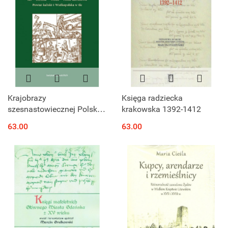
Krajobrazy
Księga radziecka
szesnastowiecznej Polski
krakowska 1392-1412
las – ziemia – woda –
63.00
63.00
ruda darniowa. Powiat
kaliski i Wielkopolska w tle