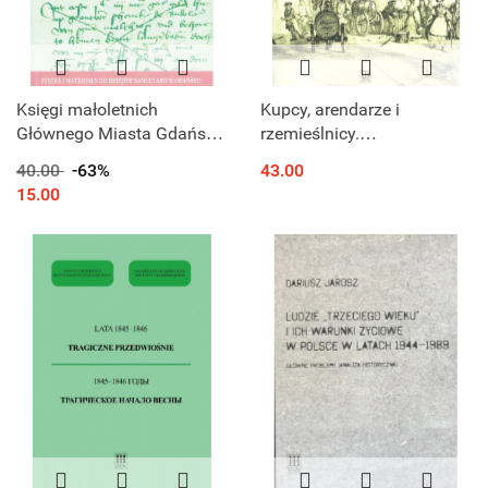
Księgi małoletnich
Kupcy, arendarze i
Głównego Miasta Gdańska
rzemieślnicy.
z XV wieku
Różnorodność zawodowa
40.00
-63%
43.00
Żydów w Wielkim
15.00
Księstwie Litewskim w XVII
i XVIII w.