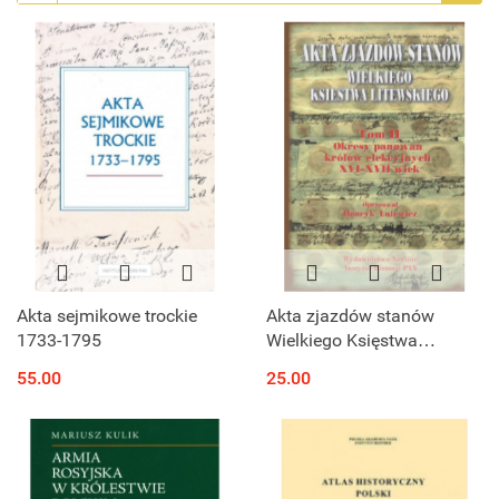
Akta sejmikowe trockie
Akta zjazdów stanów
1733-1795
Wielkiego Księstwa
Litewskiego, tom II Okresy
55.00
25.00
panowań królów
elekcyjnych XVI-XVII wiek