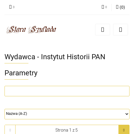
(
0
)
Zaloguj się
Zarejestruj się
Dodaj zgłoszenie
Zgody cookies
Wydawca - Instytut Historii PAN
Parametry