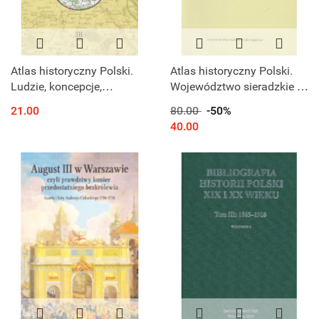
Atlas historyczny Polski.
Atlas historyczny Polski.
Ludzie, koncepcje,
Województwo sieradzkie i
realizacje
łęczyckie w drugiej połowie
21.00
80.00
-50%
XVI wieku, część I - mapy,
40.00
plany, część II...