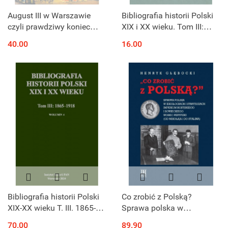
August III w Warszawie
Bibliografia historii Polski
czyli prawdziwy koniec
XIX i XX wieku. Tom III:
przedostatniego
1865-1918. Wolumin 3
40.00
16.00
bezkrólewia. Gazety i listy
Andrzeja Cichockiego 1734
- 1736
Bibliografia historii Polski
Co zrobić z Polską?
XIX-XX wieku T. III. 1865-
Sprawa polska w
1918 Wolumin 4
ideologiach i strategiach
70.00
89.90