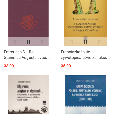
Entretiens Du Roi
Franciszkańskie
Stanislas-Auguste avec
żywotopisarstwo żeńskie w
Otto Magnus von
Polsce XIII – XIV wieku
33.00
35.00
Stackelberg (1776)