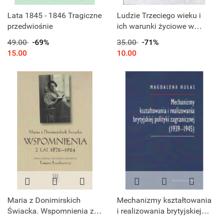
Lata 1845 - 1846 Tragiczne
Ludzie Trzeciego wieku i
przedwiośnie
ich warunki życiowe w
Polsce w latach 1944-
49.00
-69%
35.00
-71%
1989. Główne problemy
15.00
10.00
(analiza historyczna)
Maria z Donimirskich
Mechanizmy kształtowania
Świacka. Wspomnienia z
i realizowania brytyjskiej