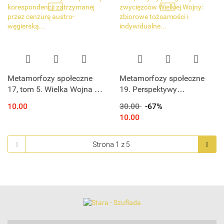
Metamorfozy społeczne
Metamorfozy społeczne
17, tom 5. Wielka Wojna w
19. Perspektywy
polskiej korespondencji
przegranych i zwycięzców
10.00
30.00
-67%
zatrzymanej przez cenzurę
Wielkiej Wojny: zbiorowe
10.00
austro-węgierską...
tożsamości i
indywidualne...