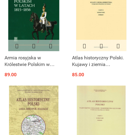
Armia rosyjska w
Atlas historyczny Polski.
Królestwie Polskim w
Kujawy i ziemia
latach 1815-1856
dobrzyńska w drugiej
89.00
85.00
połowie XVI wieku, część I -
mapy, plany, część II -
komentarz...