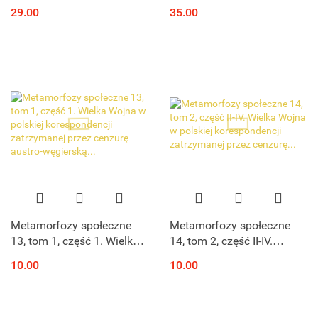
lat 1872-1924
polityki zagranicznej (1939-
29.00
35.00
1945)
Metamorfozy społeczne
Metamorfozy społeczne
13, tom 1, część 1. Wielka
14, tom 2, część II-IV.
Wojna w polskiej
Wielka Wojna w polskiej
10.00
10.00
korespondencji
korespondencji
zatrzymanej przez cenzurę
zatrzymanej przez
austro-węgierską...
cenzurę...