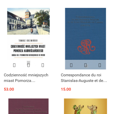
imperium rosyjskiego i
sowieckiego wobec
peryferii ...
Codzienność mniejszych
Correspondance du roi
miast Pomorza
Stanislas-Auguste et de
Nadwiślańskiego końca
Luigi Malabaila di Canale
53.00
15.00
XIX i pierwszych
(1765-1773)
dziesięcioleci XX wieku