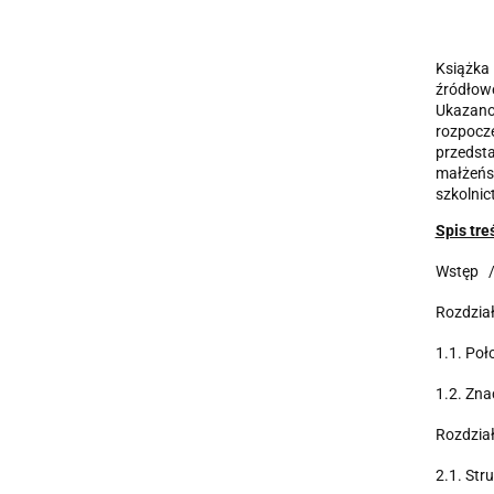
Książka
źródłowe
Ukazano
rozpocz
przedsta
małżeńst
szkolnic
Spis treś
Wstęp 
Rozdział
1.1. Po
1.2. Zna
Rozdział
2.1. Str