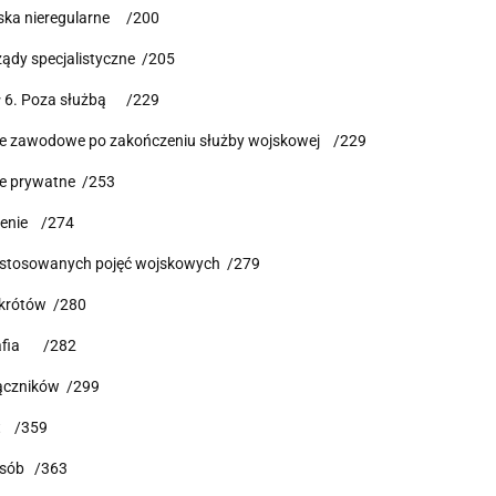
jska nieregularne /200
ządy specjalistyczne /205
ł 6. Poza służbą /229
cie zawodowe po zakończeniu służby wojskowej /229
ie prywatne /253
enie /274
 stosowanych pojęć wojskowych /279
krótów /280
rafia /282
łączników /299
t /359
osób /363