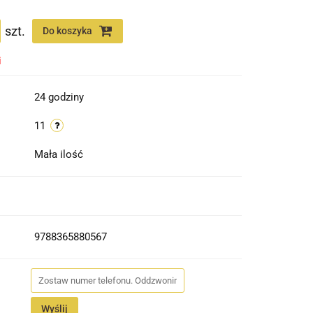
szt.
Do koszyka
i
24 godziny
11
Mała ilość
9788365880567
Wyślij