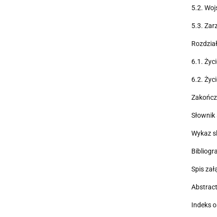
5.2. Wo
5.3. Zar
Rozdzia
6.1. Ży
6.2. Życ
Zakończ
Słownik
Wykaz s
Bibliog
Spis za
Abstrac
Indeks 