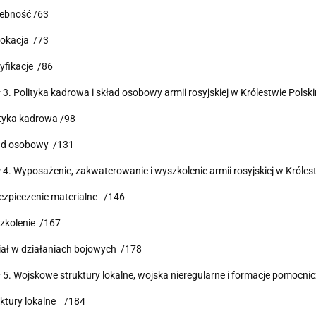
zebność /63
lokacja /73
tyfikacje /86
 3. Polityka kadrowa i skład osobowy armii rosyjskiej w Królestwie Pols
ityka kadrowa /98
ład osobowy /131
 4. Wyposażenie, zakwaterowanie i wyszkolenie armii rosyjskiej w Króle
ezpieczenie materialne /146
zkolenie /167
iał w działaniach bojowych /178
 5. Wojskowe struktury lokalne, wojska nieregularne i formacje pomocn
uktury lokalne /184