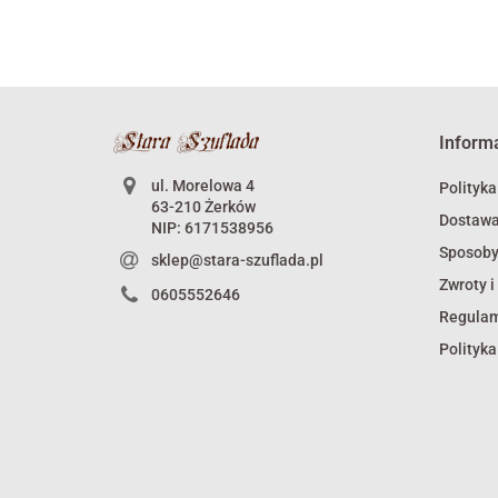
Inform
ul. Morelowa 4
Polityka
63-210 Żerków
Dostaw
NIP: 6171538956
Sposoby
sklep@stara-szuflada.pl
Zwroty i
0605552646
Regula
Polityka