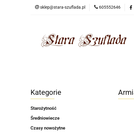
sklep@stara-szuflada.pl
605552646
NOWOŚCI
STA
Wszystkie kategorie
NOWO
Kategorie
Armi
Starożytność
Średniowiecze
Czasy nowożytne