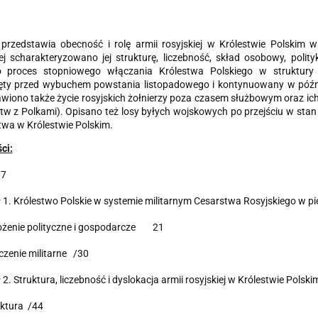
 przedstawia obecność i rolę armii rosyjskiej w Króle­stwie Polskim
j scharakteryzowano jej strukturę, liczebność, skład osobowy, polityk
 proces stopniowego włączania Królestwa Polskiego w struktury 
ęty przed wybuchem powstania listopado­wego i kontynuowany w późni
wiono także życie rosyjskich żołnie­rzy poza czasem służbowym oraz ich
w z Polkami). Opisano też losy byłych wojskowych po przejściu w stan dy
twa w Królestwie Polskim.
ci:
/7
 1. Królestwo Polskie w systemie militarnym Cesarstwa Rosyjskiego w pi
łożenie polityczne i gospodarcze 21
czenie militarne /30
 2. Struktura, liczebność i dyslokacja armii rosyjskiej w Królestwie Polsk
uktura /44