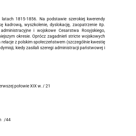
 w latach 1815-1856. Na podstawie szerokiej kwerendy
ę kadrową, wyszkolenie, dyslokację, zaopa­trzenie itp.
administracyjne i wojskowe Cesarstwa Rosyjskiego,
ejszym okresie. Oprócz zagadnień stricte wojskowych
 relacje z polskim społe­czeństwem (szczególnie kwestię
misji, kiedy zasilali szeregi administracji państwowej i
erwszej połowie XIX w. / 21
im /44