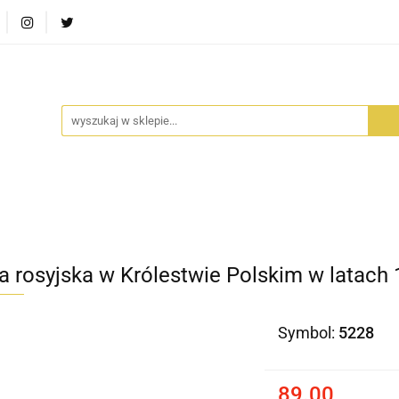
RA SZUFLADA
INFORTEDITION
TETRAGON
AVALO
ŚCI
STARA SZUFLADA
INFORTEDITION
TETRAGO
a rosyjska w Królestwie Polskim w latach
Symbol:
5228
89.00