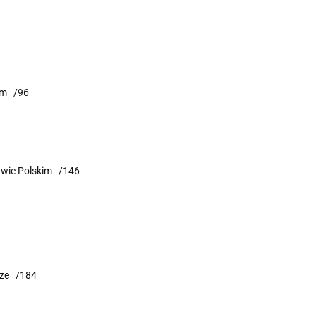
kim /96
stwie Polskim /146
icze /184