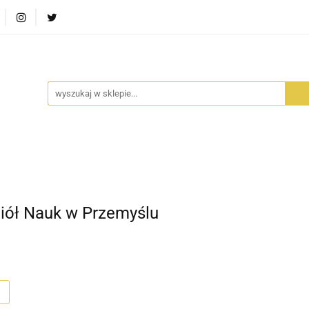
RA SZUFLADA
INFORTEDITION
TETRAGON
AVALO
ŚCI
STARA SZUFLADA
INFORTEDITION
TETRAGO
iół Nauk w Przemyślu