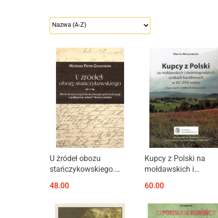
Produkt niedostępny
U źródeł obozu
Kupcy z Polski na
stańczykowskiego.
mołdawskich i
Młodzi konserwatyści
siedmiogrodzkich
48.00
60.00
krakowscy (przyszli
szlakach handlowyc
stańczycy) w
w XV-XVIII wieku.
politycznej "szkole"
Historiografia i źródł