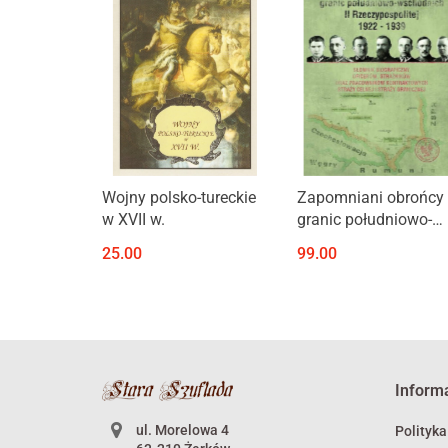
Hotelu Lambert
rumuńskojęzyczne
Produkt niedostępny
Produkt niedostępny
Wojny polsko-tureckie
Zapomniani obrońcy
w XVII w.
granic południowo-
wschodnich II
25.00
99.00
Rzeczypospolitej 192
1939
Inform
ul. Morelowa 4
Polityka