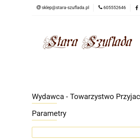
sklep@stara-szuflada.pl
605552646
NOWOŚCI
STA
Wszystkie kategorie
NOWO
Wydawca - Towarzystwo Przyjac
Parametry