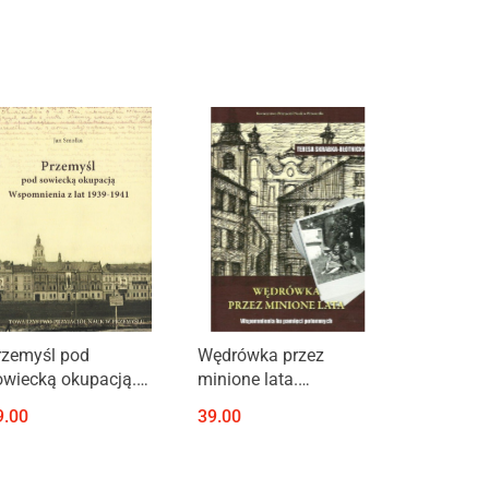
Produkt niedostępny
Produkt niedostępny
rzemyśl pod
Wędrówka przez
owiecką okupacją.
minione lata.
spomnienia z lat
Wspomnienia ku
9.00
39.00
939-1941
pamięci potomnych