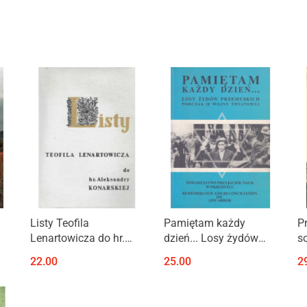
Produkt niedostępny
Produkt niedostępny
Listy Teofila
Pamiętam każdy
P
Lenartowicza do hr.
dzień... Losy żydów
s
Aleksandry Konarskiej
przemyskich podczas II
W
22.00
25.00
2
h
z lat 1876-1884
wojny światowej
1
a