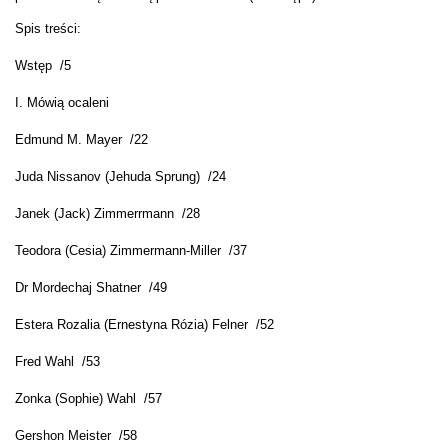
Spis treści:
Wstęp /5
I. Mówią ocaleni
Edmund M. Mayer /22
Juda Nissanov (Jehuda Sprung) /24
Janek (Jack) Zimmerrmann /28
Teodora (Cesia) Zimmermann-Miller /37
Dr Mordechaj Shatner /49
Estera Rozalia (Ernestyna Rózia) Felner /52
Fred Wahl /53
Zonka (Sophie) Wahl /57
Gershon Meister /58