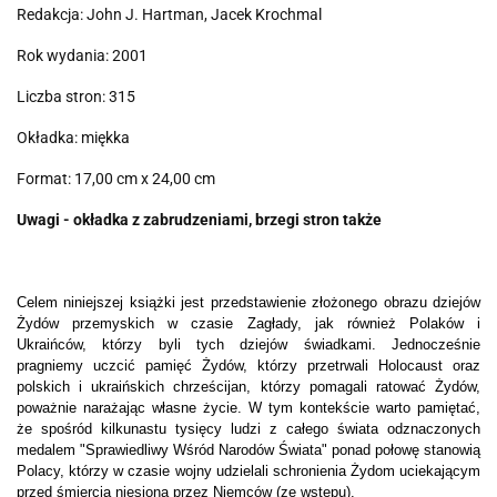
Redakcja: John J. Hartman, Jacek Krochmal
Rok wydania: 2001
Liczba stron: 315
Okładka: miękka
Format: 17,00 cm x 24,00 cm
Uwagi - okładka z zabrudzeniami, brzegi stron także
Celem niniejszej książki jest przedstawienie złożonego obrazu dziejów
Żydów przemyskich w czasie Zagłady, jak również Polaków i
Ukraińców, którzy byli tych dziejów świadkami. Jednocześnie
pragniemy uczcić pamięć Żydów, którzy przetrwali Holocaust oraz
polskich i ukraińskich chrześcijan, którzy pomagali ratować Żydów,
poważnie narażając własne życie. W tym kontekście warto pamiętać,
że spośród kilkunastu tysięcy ludzi z całego świata odznaczonych
medalem "Sprawiedliwy Wśród Narodów Świata" ponad połowę stanowią
Polacy, którzy w czasie wojny udzielali schronienia Żydom uciekającym
przed śmiercią niesioną przez Niemców (ze wstępu).