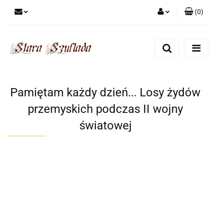
(
0
)
Zaloguj się
Zarejestruj się
Dodaj zgłoszenie
Zgody cookies
Pamiętam każdy dzień... Losy żydów
przemyskich podczas II wojny
światowej