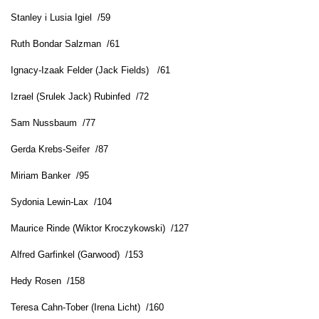
Stanley i Lusia Igiel /59
Ruth Bondar Salzman /61
Ignacy-Izaak Felder (Jack Fields) /61
Izrael (Srulek Jack) Rubinfed /72
Sam Nussbaum /77
Gerda Krebs-Seifer /87
Miriam Banker /95
Sydonia Lewin-Lax /104
Maurice Rinde (Wiktor Kroczykowski) /127
Alfred Garfinkel (Garwood) /153
Hedy Rosen /158
Teresa Cahn-Tober (Irena Licht) /160