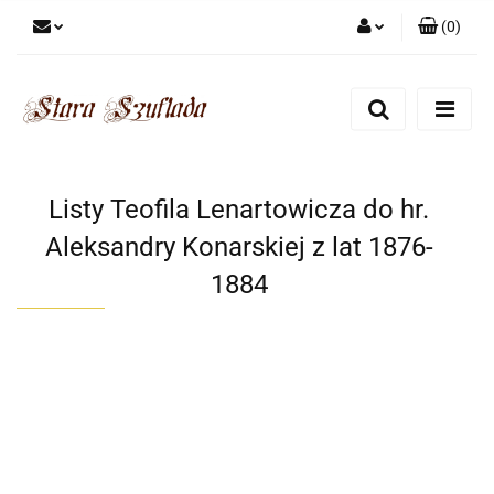
(
0
)
Zaloguj się
Zarejestruj się
Dodaj zgłoszenie
Zgody cookies
Listy Teofila Lenartowicza do hr.
Aleksandry Konarskiej z lat 1876-
1884