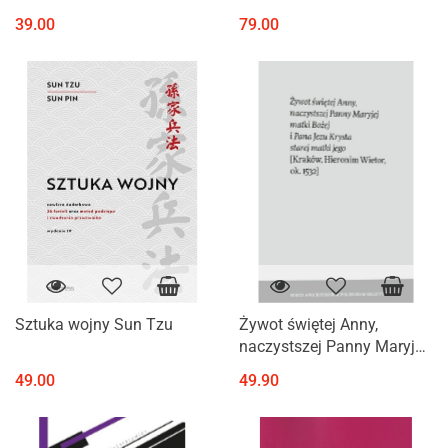
wieku
kodeksu Wawrzyńca z
39.00
79.00
Łaska (1544)
Sztuka wojny Sun Tzu
Żywot świętej Anny,
naczystszej Panny Maryjej
matki Bożej i Pana Jezu
49.00
49.90
Krysta starej matki jego