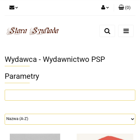
(
0
)
Zaloguj się
Zarejestruj się
Dodaj zgłoszenie
Zgody cookies
Wydawca - Wydawnictwo PSP
Parametry