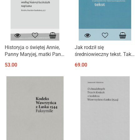
Historyja o świętej Annie,
Jak rodził się
Panny Maryjej, matki Pana
średniowieczny tekst. Tak
Jezusowej, matce a Pana
zwane kazania
53.00
69.00
Chrystusowej starce, przez
augustiańskie w
księdza Mikołaja ...
perspektywie
historycznojęzykowej