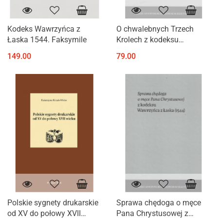
Kodeks Wawrzyńca z
O chwalebnych Trzech
Łaska 1544. Faksymile
Krolech z kodeksu
Wawrzyńca z Łaska (1544)
149.00
79.00
- Joannes de Hildesheim
Polskie sygnety drukarskie
Sprawa chędoga o męce
od XV do połowy XVII
Pana Chrystusowej z