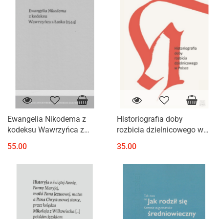
Ewangelia Nikodema z
Historiografia doby
kodeksu Wawrzyńca z
rozbicia dzielnicowego w
Łaska (1544)
Polsce
55.00
35.00