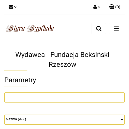
(
0
)
Zaloguj się
Zarejestruj się
Dodaj zgłoszenie
Zgody cookies
Wydawca - Fundacja Beksiński
Rzeszów
Parametry