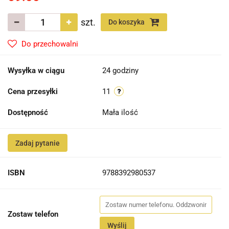
szt.
Do koszyka
Do przechowalni
Wysyłka w ciągu
24 godziny
Cena przesyłki
11
Dostępność
Mała ilość
Zadaj pytanie
ISBN
9788392980537
Zostaw telefon
Wyślij