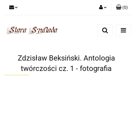
(
0
)
Zaloguj się
Zarejestruj się
Dodaj zgłoszenie
Zgody cookies
Zdzisław Beksiński. Antologia
twórczości cz. 1 - fotografia