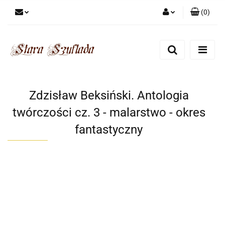
(
0
)
Zaloguj się
Zarejestruj się
Dodaj zgłoszenie
Zgody cookies
Zdzisław Beksiński. Antologia
twórczości cz. 3 - malarstwo - okres
fantastyczny