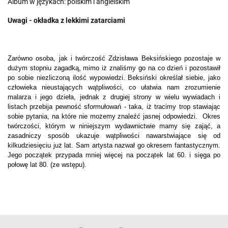
Album w językach: polskim i angielskim
Uwagi - okładka z lekkimi zatarciami
Zarówno osoba, jak i twórczość Zdzisława Beksińskiego pozostaje w
dużym stopniu zagadką, mimo iż znaliśmy go na co dzień i pozostawił
po sobie niezliczoną ilość wypowiedzi. Beksiński określał siebie, jako
człowieka nieustających wątpliwości, co ułatwia nam zrozumienie
malarza i jego dzieła, jednak z drugiej strony w wielu wywiadach i
listach przebija pewność sformułowań - taka, iż tracimy trop stawiając
sobie pytania, na które nie możemy znaleźć jasnej odpowiedzi. Okres
twórczości, którym w niniejszym wydawnictwie mamy się zająć, a
zasadniczy sposób ukazuje wątpliwości nawarstwiające się od
kilkudziesięciu już lat. Sam artysta nazwał go okresem fantastycznym.
Jego początek przypada mniej więcej na początek lat 60. i sięga po
połowę lat 80. (ze wstępu).