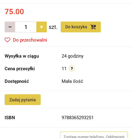
75.00
szt.
Do koszyka
Do przechowalni
Wysyłka w ciągu
24 godziny
Cena przesyłki
11
Dostępność
Mała ilość
Zadaj pytanie
ISBN
9788365293251