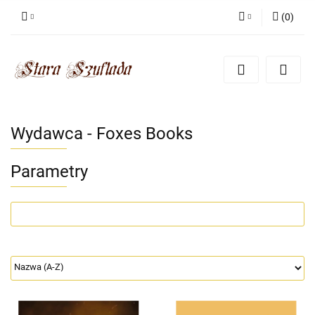
(
0
)
Zaloguj się
Zarejestruj się
Dodaj zgłoszenie
Zgody cookies
Wydawca - Foxes Books
Parametry