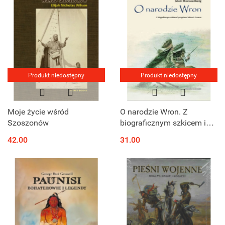
Produkt niedostępny
Produkt niedostępny
Moje życie wśród
O narodzie Wron. Z
Szoszonów
biograficznym szkicem i
przypisami Johna C.
42.00
31.00
Ewersa