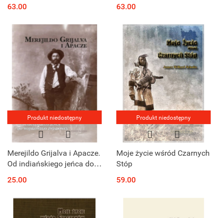
63.00
63.00
Produkt niedostępny
Produkt niedostępny
Merejildo Grijalva i Apacze.
Moje życie wśród Czarnych
Od indiańskiego jeńca do
Stóp
wojskowego zwiadowcy.
25.00
59.00