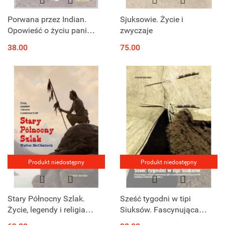
Porwana przez Indian.
Sjuksowie. Życie i
Opowieść o życiu pani
zwyczaje
Mary Jemison
38.00
75.00
Produkt niedostępny
Produkt niedostępny
Stary Północny Szlak.
Sześć tygodni w tipi
Życie, legendy i religia
Siuksów. Fascynująca
Czarnych Stóp
relacja z pierwszej ręki o