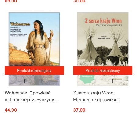
69.00
30.00
sześciotygodniowej niewoli
kobiety u Dakotów w 1862
r.
Produkt niedostępny
Produkt niedostępny
Waheenee. Opowieść
Z serca kraju Wron.
indiańskiej dziewczyny
Plemienne opowieści
przekazana przez nią samą
44.00
37.00
Gilbertowi L. Wilsonowi