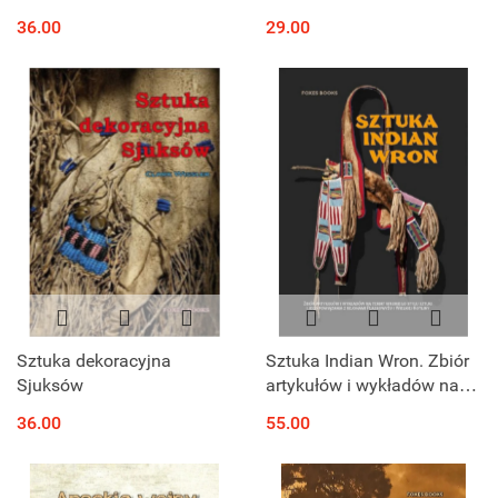
opowieści
36.00
29.00
Sztuka dekoracyjna
Sztuka Indian Wron. Zbiór
Sjuksów
artykułów i wykładów na
temat wroniego stylu sztuki
36.00
55.00
i jego powiązania z
rejonami Płaskowyżu ...