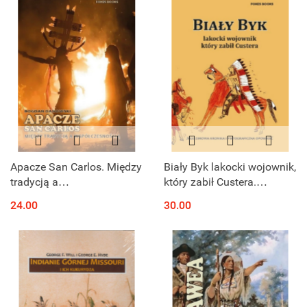
Apacze San Carlos. Między
Biały Byk lakocki wojownik,
tradycją a
który zabił Custera.
współczesnością
Osobista opowieść wodza
24.00
30.00
Josepha White Bull