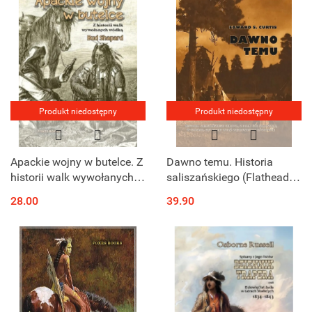
Produkt niedostępny
Produkt niedostępny
Apackie wojny w butelce. Z
Dawno temu. Historia
historii walk wywołanych
saliszańskiego (Flathead)
wódką
chłopca, z dolin Gór
28.00
39.90
Skalistych, w czasach, gdy
bizony wciąż wędrowały po
...