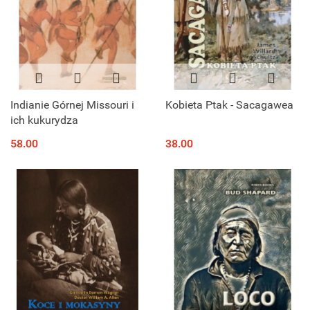
Indianie Górnej Missouri i
Kobieta Ptak - Sacagawea
ich kukurydza
58.00
38.00