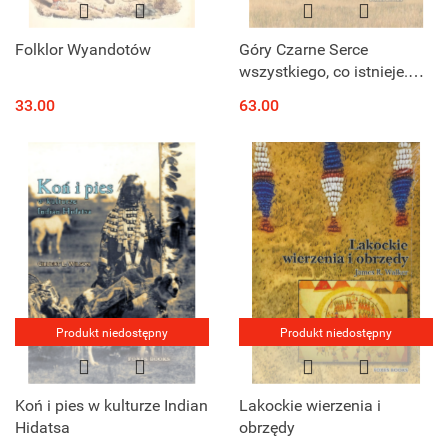
Folklor Wyandotów
Góry Czarne Serce
wszystkiego, co istnieje.
Cz. 1. Zwierzęta. Ich
33.00
63.00
kulturowe zastosowanie i
znaczenie wśród Lakotów i
Szejenów
Produkt niedostępny
Produkt niedostępny
Koń i pies w kulturze Indian
Lakockie wierzenia i
Hidatsa
obrzędy