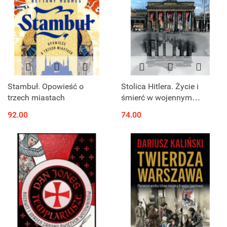
Stambuł. Opowieść o
Stolica Hitlera. Życie i
trzech miastach
śmierć w wojennym
Berlinie
92.00
74.00