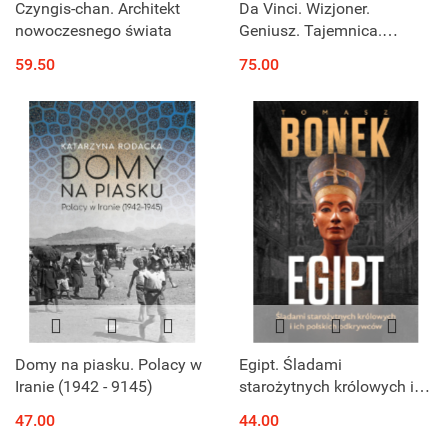
Czyngis-chan. Architekt
Da Vinci. Wizjoner.
nowoczesnego świata
Geniusz. Tajemnica.
Biografia człowieka
59.50
75.00
wolnego
Domy na piasku. Polacy w
Egipt. Śladami
Iranie (1942 - 9145)
starożytnych królowych i
ich polskich odkrywców
47.00
44.00