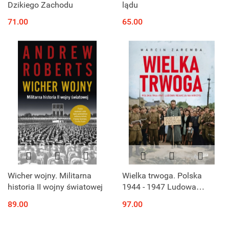
Dzikiego Zachodu
lądu
71.00
65.00
Wicher wojny. Militarna
Wielka trwoga. Polska
historia II wojny światowej
1944 - 1947 Ludowa
reakcja na kryzys
89.00
97.00