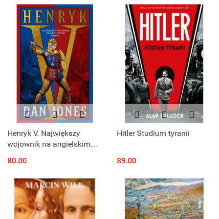
Henryk V. Największy
Hitler Studium tyranii
wojownik na angielskim
tronie
80.00
89.00