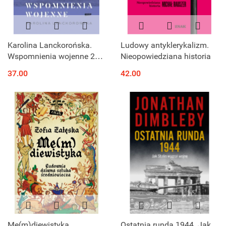
Karolina Lanckorońska.
Ludowy antyklerykalizm.
Wspomnienia wojenne 22
Nieopowiedziana historia
IX 1939 - 5 IV 1945
37.00
42.00
Me(m)diewistyka.
Ostatnia runda 1944. Jak