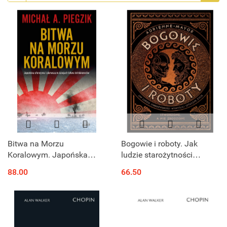
Bitwa na Morzu
Bogowie i roboty. Jak
Koralowym. Japońska
ludzie starożytności
ofensywa i pierwsza w
wymyślili sztuczne życie
88.00
66.50
dziejach bitwa
lotniskowców