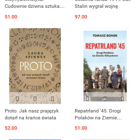
Cudownie dziwna sztuka
Stalin wygrał wojnę
średniowiecza
51.00
97.00
Proto. Jak nasz prajęzyk
Repatrland '45. Drogi
dotarł na krańce świata
Polaków na Ziemie
Odzyskane
52.00
51.00