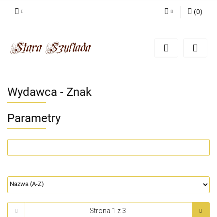
(
0
)
Zaloguj się
Zarejestruj się
Dodaj zgłoszenie
Zgody cookies
Wydawca - Znak
Parametry