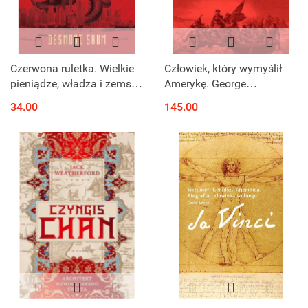
Czerwona ruletka. Wielkie
Człowiek, który wymyślił
pieniądze, władza i zemsta
Amerykę. George
we współczesnych Chinach
Washington i narodziny
34.00
145.00
nowego świata