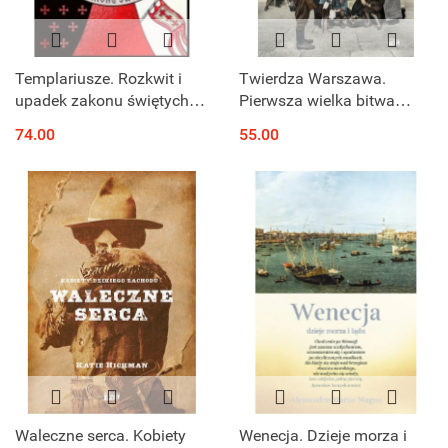
Templariusze. Rozkwit i
Twierdza Warszawa.
upadek zakonu świętych
Pierwsza wielka bitwa
wojowników
miejska II wojny światowej
74.00
55.00
Waleczne serca. Kobiety
Wenecja. Dzieje morza i