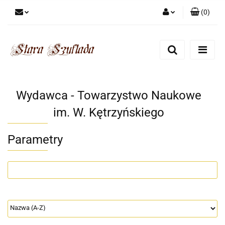
(
0
)
Zaloguj się
Zarejestruj się
Dodaj zgłoszenie
Zgody cookies
Wydawca - Towarzystwo Naukowe
im. W. Kętrzyńskiego
Parametry