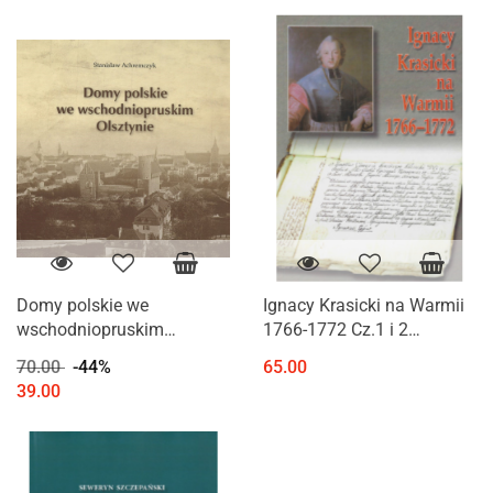
Domy polskie we
Ignacy Krasicki na Warmii
wschodniopruskim
1766-1772 Cz.1 i 2
Olsztynie
Przekazy źródłowe
70.00
-44%
65.00
39.00