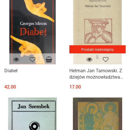
Produkt niedostępny
Diabeł
Hetman Jan Tarnowski. Z
dziejów możnowładztwa
małopolskiego
42.00
17.00