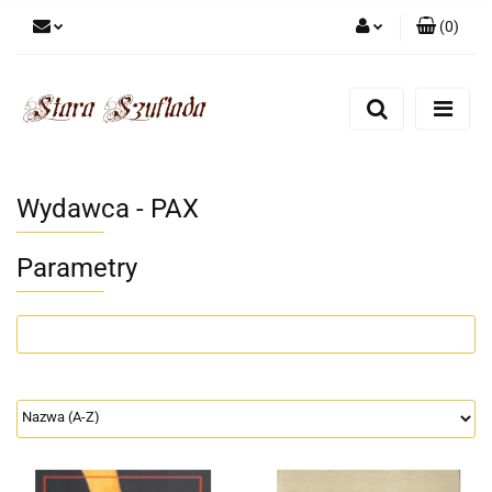
(
0
)
Zaloguj się
Zarejestruj się
Dodaj zgłoszenie
Zgody cookies
Wydawca - PAX
Parametry