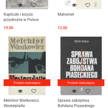
Kapliczki i krzyże
Mahomet
przydrożne w Polsce
19.00
12.00
Produkt niedostępny
Produkt niedostępny
Melchior Wańkowicz.
Sprawa zabójstwa
Westerplatte
Bohdana Piaseckiego