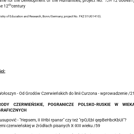
me for the Development of the Humanities; project No.
12 006481)
12H
t
h
he 12
century
nistry of Education and Research, Bonn/Germany; project No. FKZ 01UG1410).
ci:
Wołoszyn
-
Od Grodów Czerwieńskich do linii Curzona - wprowadzenie /2
RODY CZERWIE
Ń
SKIE, POGRANICZE POLSKO
-
RUSKIE W W
I
E
K
GR
A
FICZ
NY
CH
usupović - "Hepsem, II IIHbI rpansr" czy też "rpO,Il;bI qepBeHbcKbUI"?
iemi czerwieńskiej w źródłach pisanych X-XIII wieku /59