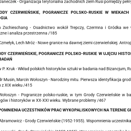
 Janeczek
-
Organizacja terytorialna zachodnich ziem Rusi pomiędzy pe
RODY CZERWIEŃSKIE, POGR
AN
ICZE POLSKO
-
RUSKIE W WIEKACH
GI
A
an Zschieschang - Osadnictwo wokół Trepczy, Czermna i Gródka we
ne i analiza przestrzenna /185
mełyk, Lech Mróz - Nowe granice na dawnej ziemi czerwieńskiej. Antro
OD
Y
CZERWIE
Ń
S
K
IE, POGRA
N
ICZE POLSKO-RUSKIE
W UJĘCIU HISTO
B
A
D
AŃ
 P. Kruk -
Wkład polskich historyków sztuki w badania nad Bizancjum, R
r Musin, Marcin Wołoszyn -
Narodziny mitu. Pierwsza identyfikacja gro
h z XIX wieku /415
Wołoszyn - Pogranicze polsko-ruskie, w tym Grody Czerwieńskie w bad
ogów i historyków w XX-XXI wieku. Wybrane problemy /467
P
O
MN
I
ENIA UCZESTNIKÓW PRAC WYKOPALISKOWYCH
NA TE
R
ENIE G
Abramowicz - Grody Czerwieńskie (1952-1955).
Wspomnienia uczestnika