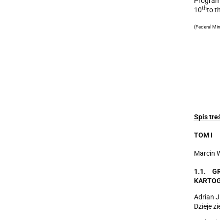
Program
t
h
10
to t
(Federal Mi
Spis treś
TOM I
Marcin 
1
.1. G
KARTO
Adrian J
Dzieje z