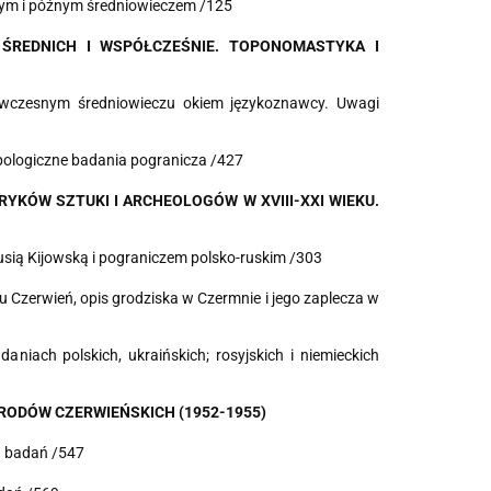
łnym i późnym średniowieczem /125
 ŚREDNICH
I WSPÓŁCZEŚ
N
IE
.
TOPO
N
OMASTYKA I
 wczesnym średniowieczu okiem językoznawcy.
Uwagi
pologiczne badania pogranicza /427
R
Y
KÓ
W
SZTUKI I
A
RC
H
EOLOGÓW W XVIII
-
X
X
I
WIEKU.
usią Kijowską
i pograniczem polsko-ruskim /303
du Czerwień, opis grodziska w Czermnie
i jego zaplecza w
aniach polskich, ukraińskich;
rosyjskich i niemieckich
R
OD
ÓW CZERWIEŃSKICH (1952
-
1955)
 badań /547