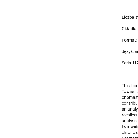
Liczba s
Okładka
Format: 
Język: an
Seria: U
This boo
Towns: t
onomasti
contribu
an analy
recollec
analyses
two wid
chronolo