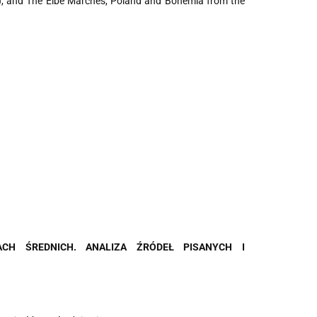
, and The Elbe Marches, Poland and Bohemia from the
1
A
CH ŚRED
N
ICH.
AN
ALIZA ŹRÓDEŁ PISA
N
YCH I