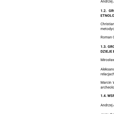
Andrzej
1
.2. G
ET
N
O
L
O
Christi
metodycz
Roman Cz
1.3. GR
DZIEJE 
Mirosław
Aleksand
relacjac
Marcin 
archeol
1.4
.
WS
Andrzej 