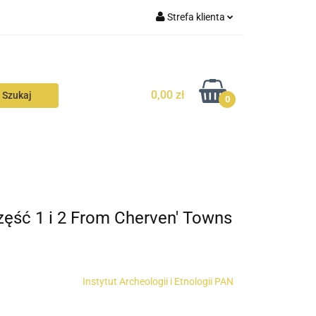
Strefa klienta
N
KONTAKT
Zaloguj się
Zarejestruj się
0,00 zł
Dodaj zgłoszenie
0
Zgody cookies
N
AVALON
KONTAKT
zęść 1 i 2 From Cherven' Towns
Instytut Archeologii i Etnologii PAN