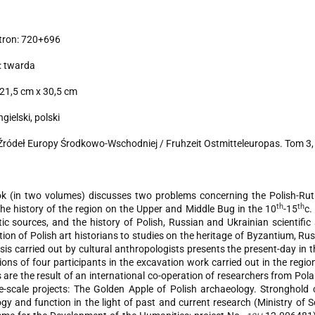
tron: 720+696
: twarda
21,5 cm x 30,5 cm
gielski, polski
 Źródeł Europy Środkowo-Wschodniej / Fruhzeit Ostmitteleuropas. Tom 3, cz
k (in two volumes) discusses two problems concerning the Polish-Ruth
th
th
he history of the region on the Upper and Middle Bug in the 10
-15
c.
c sources, and the history of Polish, Russian and Ukrainian scientific
tion of Polish art historians to studies on the heritage of Byzantium, Ru
sis carried out by cultural anthropologists presents the present-day in 
tions of four participants in the excavation work carried out in the re
 are the result of an international co-operation of researchers from Po
e-scale projects: The Golden Apple of Polish archaeology. Stronghol
gy and function in the light of past and current research (Ministry of