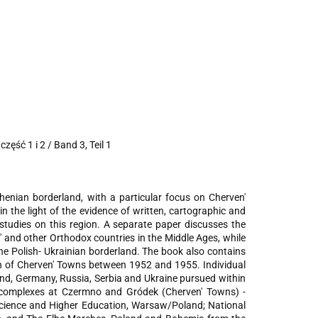
ęść 1 i 2 / Band 3, Teil 1
enian borderland, with a particular focus on Cherven'
 in the light of the evidence of written, cartographic and
 studies on this region. A separate paper discusses the
s' and other Orthodox countries in the Middle Ages, while
the Polish- Ukrainian borderland. The book also contains
gion of Cherven' Towns between 1952 and 1955. Individual
land, Germany, Russia, Serbia and Ukraine pursued within
d complexes at Czermno and Gródek (Cherven' Towns) -
 Science and Higher Education, Warsaw/Poland; National