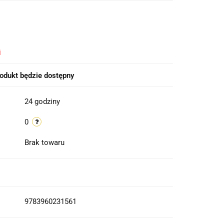
i
odukt będzie dostępny
24 godziny
0
Brak towaru
9783960231561