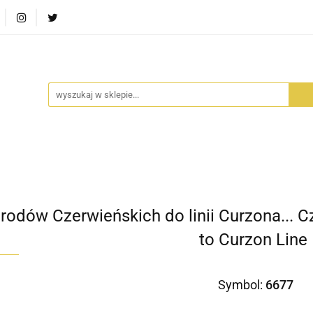
RA SZUFLADA
INFORTEDITION
TETRAGON
AVALO
ŚCI
STARA SZUFLADA
INFORTEDITION
TETRAGO
rodów Czerwieńskich do linii Curzona... C
to Curzon Line
Symbol:
6677