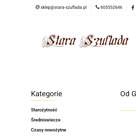
sklep@stara-szuflada.pl
605552646
NOWOŚCI
STA
Wszystkie kategorie
NOWO
Kategorie
Od G
Starożytność
Średniowiecze
Czasy nowożytne