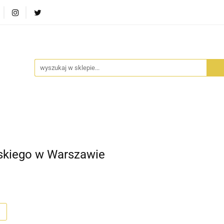
RA SZUFLADA
INFORTEDITION
TETRAGON
AVALO
ŚCI
STARA SZUFLADA
INFORTEDITION
TETRAGO
kiego w Warszawie