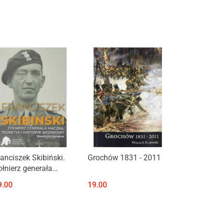
Produkt niedostępny
Produkt niedostępny
ranciszek Skibiński.
Grochów 1831 - 2011
ołnierz generała
aczka, teoretyk i
9.00
19.00
istoryk wojskowy