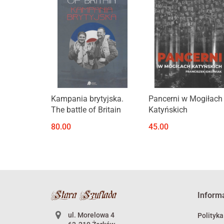
Produkt niedostępny
Produkt niedostępny
Kampania brytyjska.
Pancerni w Mogiłach
The battle of Britain
Katyńskich
80.00
45.00
Inform
ul. Morelowa 4
Polityka