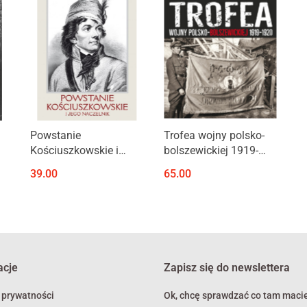
Produkt niedostępny
Produkt niedostępny
Powstanie
Trofea wojny polsko-
Kościuszkowskie i
bolszewickiej 1919-
Jego Naczelnik.
1920. Zbiory Muzeum
39.00
65.00
Tradycja i
Wojska Polskiego
wpółczesność
acje
Zapisz się do newslettera
 prywatności
Ok, chcę sprawdzać co tam macie