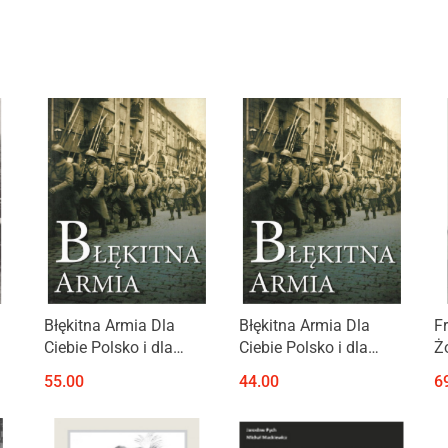
Produkt niedostępny
Produkt niedostępny
Błękitna Armia Dla
Błękitna Armia Dla
F
Ciebie Polsko i dla
Ciebie Polsko i dla
Ż
Twojej Chwały
Twojej Chwały
M
55.00
44.00
6
h