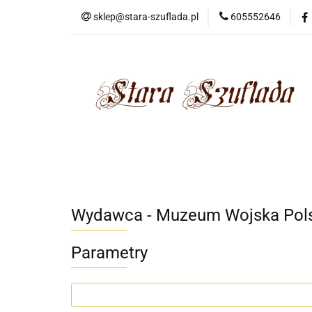
sklep@stara-szuflada.pl
605552646
NOWOŚCI
STA
Wszystkie kategorie
NOWO
Wydawca - Muzeum Wojska Pols
Parametry