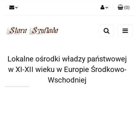
(
0
)
Zaloguj się
Zarejestruj się
Dodaj zgłoszenie
Zgody cookies
Lokalne ośrodki władzy państwowej
w XI-XII wieku w Europie Środkowo-
Wschodniej