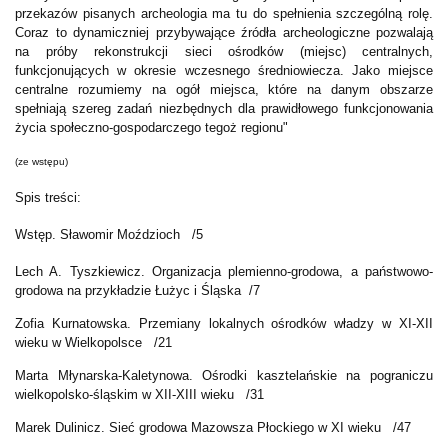
przekazów pisanych archeologia ma tu do spełnienia szczególną rolę.
Coraz to dynamiczniej przybywające źródła archeologiczne pozwalają
na próby rekonstrukcji sieci ośrodków (miejsc) centralnych,
funkcjonujących w okresie wczesnego średniowiecza. Jako miejsce
centralne rozumiemy na ogół miejsca, które na danym obszarze
spełniają szereg zadań niezbędnych dla prawidłowego funkcjonowania
życia społeczno-gospodarczego tegoż regionu"
(ze wstępu)
Spis treści:
Wstęp. Sławomir Moździoch /5
Lech A. Tyszkiewicz. Organizacja plemienno-grodowa, a państwowo-
grodowa na przykładzie Łużyc i Śląska /7
Zofia Kurnatowska. Przemiany lokalnych ośrodków władzy w XI-XII
wieku w Wielkopolsce /21
Marta Młynarska-Kaletynowa. Ośrodki kasztelańskie na pograniczu
wielkopolsko-śląskim w XII-XIII wieku /31
Marek Dulinicz. Sieć grodowa Mazowsza Płockiego w XI wieku /47