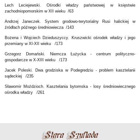
Lech Leciejewski. Ośrodki władzy państwowej w księstwie
zachodniopomorskim w XII wieku /63
Andrzej Janeczek. System grodowo-terytorialny Rusi halickiej w
źródłach późnego średniowiecza /143
Bożena i Wojciech Dzieduszyccy. Kruszwicki ośrodek władzy i jego
przemiany w XI-XII wieku /173
Grzegorz Domański. Niemcza Łużycka - centrum polityczno-
gospodarcze w X-XIII wieku /173
Jacek Poleski. Dwa grodziska w Podegredziu - problem kasztelanii
sądeckiej /235
Sławomir Moździoch. Kasztelania bytomska - losy średniowiecznego
ośrodka władzy /261