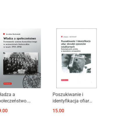
Produkt niedostępny
ładza a
Poszukiwanie i
połeczeństwo.
identyfikacja ofiar
ormowanie systemu
zbrodni systemów
9.00
15.00
omunistycznego w
totalitarnych.
ojewództwie
Doświadczenia polskie
iałostockim w latach
w kontekście