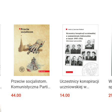
Przeciw socjalistom.
Uczestnicy konspiracji
W
Komunistyczna Partia
uczniowskiej w
s
Robotnicza Polski/
województwie
F
44.00
14.00
2
Komunistyczna Partia
białostockim w latach
k
ka
Polski wobec Polskiej
1947–1956.
w
Partii Socjalistycznej..
Informator personalny
b