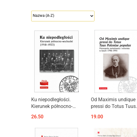
Ku niepodległości.
Od Maximis undique
Kierunek północno-
pressi do Totus Tuus
wschodni (1918-1923)
Poloniae populus.
26.50
19.00
Metropolie
mohylewska i wileńs
w latach 1798-1992