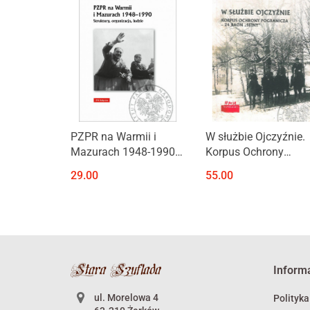
Produkt niedostępny
Produkt niedostępny
PZPR na Warmii i
W służbie Ojczyźnie.
Mazurach 1948-1990.
Korpus Ochrony
Struktury, organizacja,
Pogranicza - 24 Baon
29.00
55.00
ludzie
"Sejny"
Inform
ul. Morelowa 4
Polityka