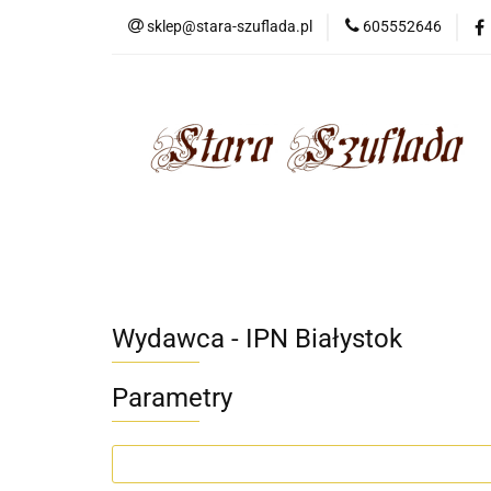
sklep@stara-szuflada.pl
605552646
NOWOŚCI
STA
Wszystkie kategorie
NOWO
Wydawca - IPN Białystok
Parametry