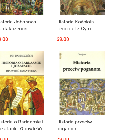
istoria Johannes
Historia Kościoła.
antakuzenos
Teodoret z Cyru
9.00
69.00
storia o Barłaamie i
Historia przeciw
ozafacie. Opowieść
poganom
izantyjska
9.00
79.00