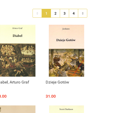
1
2
3
4
abeł, Arturo Graf
Dzieje Gotów
3.00
31.00