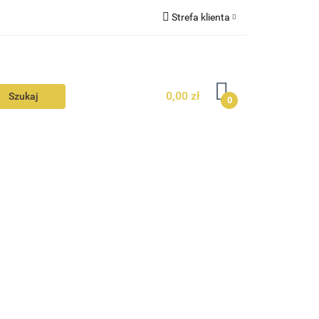
Strefa klienta
N
KONTAKT
Zaloguj się
Zarejestruj się
0,00 zł
Dodaj zgłoszenie
0
Zgody cookies
N
AVALON
KONTAKT