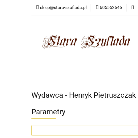
sklep@stara-szuflada.pl
605552646
NOWOŚCI
STA
Wszystkie kategorie
NOWO
Wydawca - Henryk Pietruszczak
Parametry