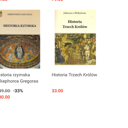
istoria rzymska
Historia Trzech Królów
ikephoros Gregoras
49.00
-33%
33.00
00.00