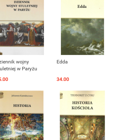
ziennik wojny
Edda
uletniej w Paryżu
5.00
34.00