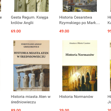
e
Gesta Regum. Księga
Historia Cesarstwa
H
królów Anglii
Rzymskiego po Marku
K
Aureliuszu
69.00
49.00
9
Historia miasta Aten w
Historia Normanów
Hi
średniowieczu
J
b
89.00
39.00
3