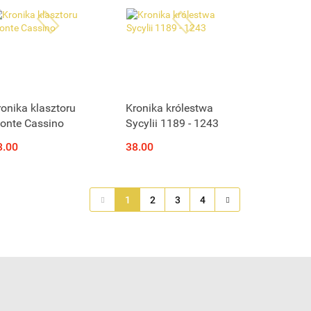
ronika klasztoru
Kronika królestwa
onte Cassino
Sycylii 1189 - 1243
3.00
38.00
1
2
3
4