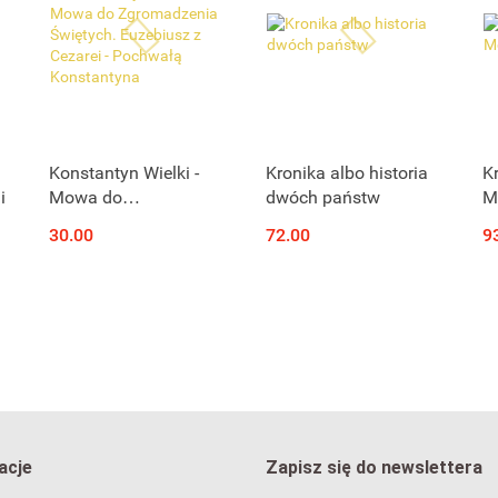
Konstantyn Wielki -
Kronika albo historia
K
i
Mowa do
dwóch państw
M
Zgromadzenia
30.00
72.00
9
Świętych. Euzebiusz z
Cezarei - Pochwałą
Konstantyna
acje
Zapisz się do newslettera