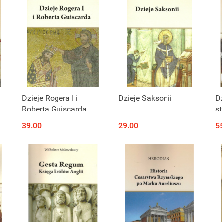
Dzieje Rogera I i
Dzieje Saksonii
D
Roberta Guiscarda
st
39.00
29.00
5