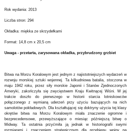
Rok wydania: 2013
Liczba stron: 294
Okładka: miękka ze skrzydełkami
Format: 14,8 cm x 20,5 cm
Uwaga - przetarta, zarysowana okładka, przybrudzony grzbiet
Bitwa na Morzu Koralowym jest jednym z najistotniejszych wydarzeń w
rozwoju morskiej sztuki wojennej. Ta kilkudniowa batalia, stoczona w
maju 1942 roku, przez siły morskie Japonii i Stanów Zjednoczonych
Ameryki, zakończyła się zwycięstwem Kraju Kwitnącej Wiśni. W jej
trakcie doszło do pierwszego w historii starcia lotniskowców
połączonego z wymianą uderzeń przy użyciu bazujących na nich
samolotów pokładowych. Dla kształtującej się doktryny użycia tej klasy
okrętów bitwa na Morzu Koralowym miała znaczenie ogromne i
bezprecedensowe, przewyższające o miesiąc późniejszą bitwę o
Midway. Ta ostatnia przyćmiła ją jednak w historiografii swymi
rozmiarami i znaczeniem strategicznym dla przebiegu wojny na