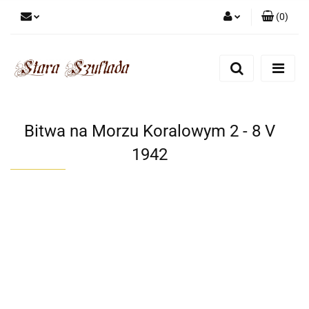
(
0
)
Zaloguj się
Zarejestruj się
Dodaj zgłoszenie
Zgody cookies
Bitwa na Morzu Koralowym 2 - 8 V
1942