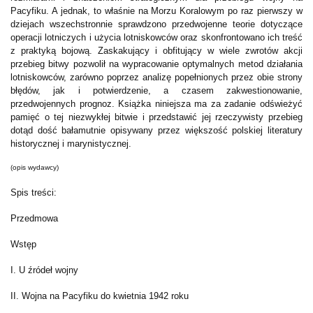
Pacyfiku. A jednak, to właśnie na Morzu Koralowym po raz pierwszy w
dziejach wszechstronnie sprawdzono przedwojenne teorie dotyczące
operacji lotniczych i użycia lotniskowców oraz skonfrontowano ich treść
z praktyką bojową. Zaskakujący i obfitujący w wiele zwrotów akcji
przebieg bitwy pozwolił na wypracowanie optymalnych metod działania
lotniskowców, zarówno poprzez analizę popełnionych przez obie strony
błędów, jak i potwierdzenie, a czasem zakwestionowanie,
przedwojennych prognoz. Książka niniejsza ma za zadanie odświeżyć
pamięć o tej niezwykłej bitwie i przedstawić jej rzeczywisty przebieg
dotąd dość bałamutnie opisywany przez większość polskiej literatury
historycznej i marynistycznej.
(opis wydawcy)
Spis treści:
Przedmowa
Wstęp
I. U źródeł wojny
II. Wojna na Pacyfiku do kwietnia 1942 roku