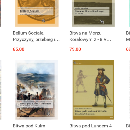
Bellum Sociale.
Bitwa na Morzu
B
Przyczyny, przebieg i
Koralowym 2 - 8 V
M
skutki wojny ze
1942
1
65.00
79.00
6
sprzymierzeńcami
(91–88 r. p.n.e.)
Bitwa pod Kulm –
Bitwa pod Lundem 4
B