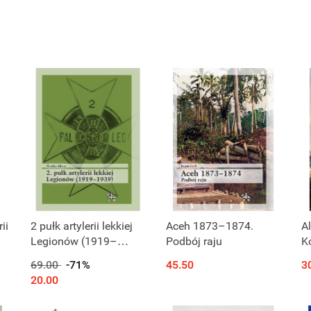
ii
2 pułk artylerii lekkiej
Aceh 1873–1874.
Al
Legionów (1919–
Podbój raju
K
1939)
k
69.00
-71%
45.50
3
20.00