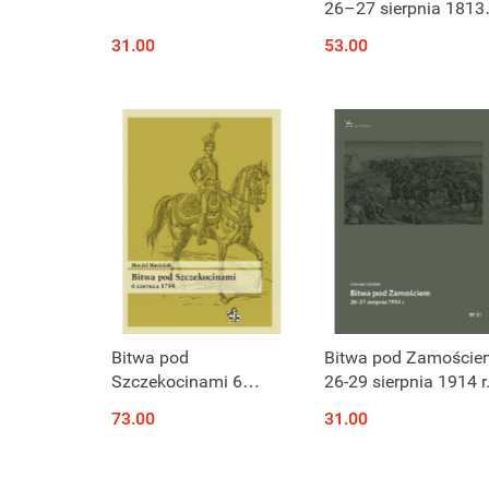
26–27 sierpnia 1813.
Ostatnie wielkie
31.00
53.00
zwycięstwo Napoleo
Bitwa pod
Bitwa pod Zamoście
Szczekocinami 6
26-29 sierpnia 1914 r
czerwca 1794
73.00
31.00