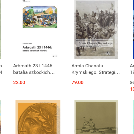
a
Arbroath 23 I 1446
Armia Chanatu
A
14
batalia szkockich
Krymskiego. Strategia,
1
klanów
organizacja kampanii,
22.00
79.00
3
życie codzienne i
1
stosunki z sąsiadami
(XV–XVIII w.)