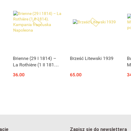
Brienne (29 I 1814) –
Brześć Litewski 1939
B
La Rothière (1 II 1814).
Mi
Kampania francuska
p
36.00
65.00
3
Napoleona
acje
Zapisz się do newslettera