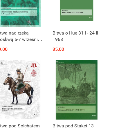
itwa nad rzeką
Bitwa o Hue 31 I - 24 II
oskwą 5-7 września
1968
812
9.00
35.00
itwa pod Sołchatem
Bitwa pod Staket 13