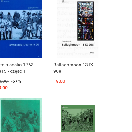
rmia saska 1763-
Ballaghmoon 13 IX
815 - część 1
908
0.00
-67%
18.00
0.00