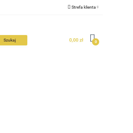
Strefa klienta
N
KONTAKT
Zaloguj się
Zarejestruj się
0,00 zł
Dodaj zgłoszenie
0
Zgody cookies
N
AVALON
KONTAKT