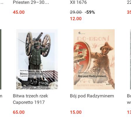
Priesten 29–30
XII 1676
2
sierpnia 1813 roku.
45.00
29.00
-59%
3
na
Przypadkowe
12.00
zwycięstwo
sprzymierzonych
m
Bitwa trzech rzek
Bój pod Radzyminem
B
.
Caporetto 1917
w
65.00
15.00
1