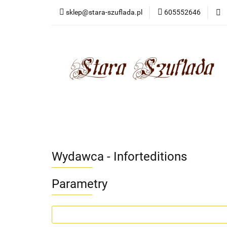
sklep@stara-szuflada.pl
605552646
NOWOŚCI
STA
Wszystkie kategorie
NOWO
Wydawca - Inforteditions
Parametry