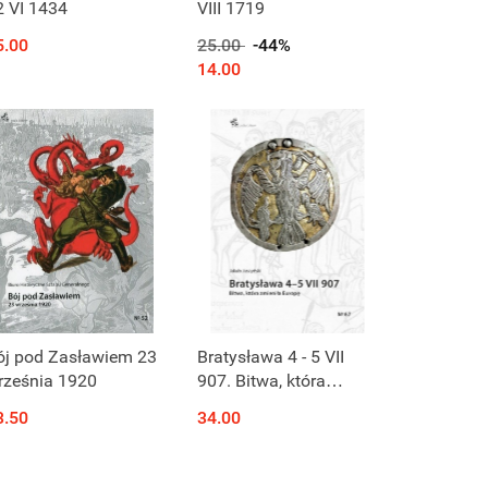
2 VI 1434
VIII 1719
5.00
25.00
-44%
14.00
ój pod Zasławiem 23
Bratysława 4 - 5 VII
rześnia 1920
907. Bitwa, która
zmieniła Europę
3.50
34.00