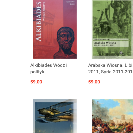
Alkibiades Wódz i
Arabska Wiosna. Libi
polityk
2011, Syria 2011-20
59.00
59.00