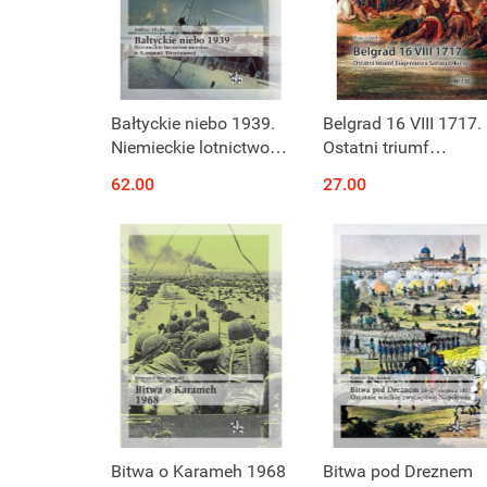
Bałtyckie niebo 1939.
Belgrad 16 VIII 1717.
Niemieckie lotnictwo
Ostatni triumf
morskie w Kampanii
Eugeniusza
62.00
27.00
Wrześniowej
Sabaudzkiego
Bitwa o Karameh 1968
Bitwa pod Dreznem