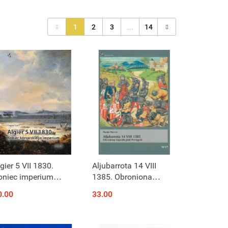
1
2
3
...
14
gier 5 VII 1830.
Aljubarrota 14 VIII
oniec imperium
1385. Obroniona
orsarskiego
niepodległość
0.00
33.00
Portugalii