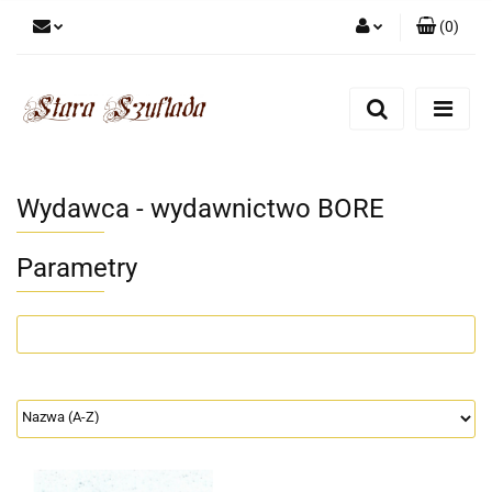
(
0
)
Zaloguj się
Zarejestruj się
Dodaj zgłoszenie
Zgody cookies
Wydawca - wydawnictwo BORE
Parametry