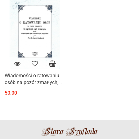
Wiadomości o ratowaniu
osób na pozór zmarłych,
lub zagrożonych nagłą
50.00
utratą życia, jakoteż o
zapobieganiu tym
nieszczęśliwym...