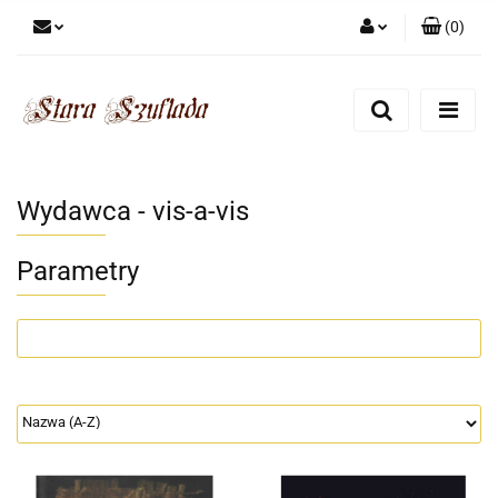
(
0
)
Zaloguj się
Zarejestruj się
Dodaj zgłoszenie
Zgody cookies
Wydawca - vis-a-vis
Parametry