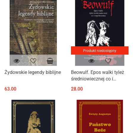
Produkt niedostępny
Żydowskie legendy biblijne
Beowulf. Epos walki tyleż
średniowiecznej co i
współczesnej
63.00
28.00