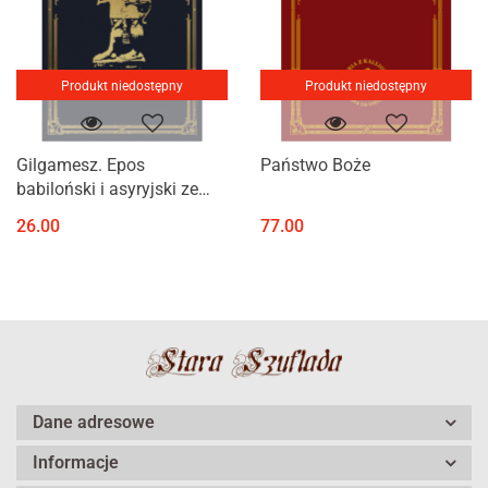
Produkt niedostępny
Produkt niedostępny
Gilgamesz. Epos
Państwo Boże
babiloński i asyryjski ze
szczątków odczytany i
26.00
77.00
uzupełniony także
pieśniami szumerskimi
przez Roberta Stillera
Dane adresowe
Informacje