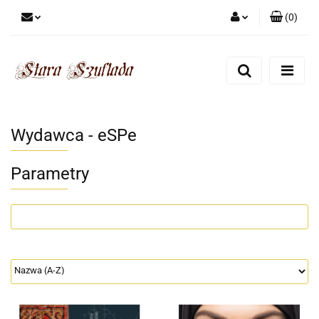
(
0
)
Zaloguj się
Zarejestruj się
Dodaj zgłoszenie
Zgody cookies
Wydawca - eSPe
Parametry