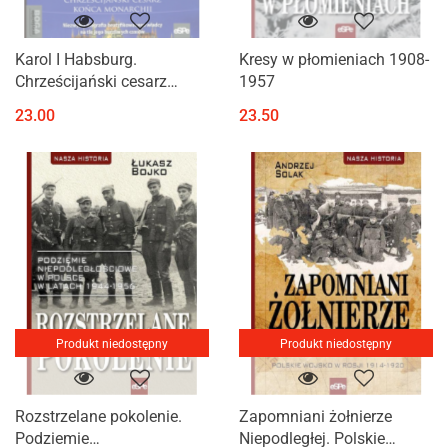
Karol I Habsburg.
Kresy w płomieniach 1908-
Chrześcijański cesarz
1957
końca monarchii
23.00
23.50
Produkt niedostępny
Produkt niedostępny
Rozstrzelane pokolenie.
Zapomniani żołnierze
Podziemie
Niepodległej. Polskie