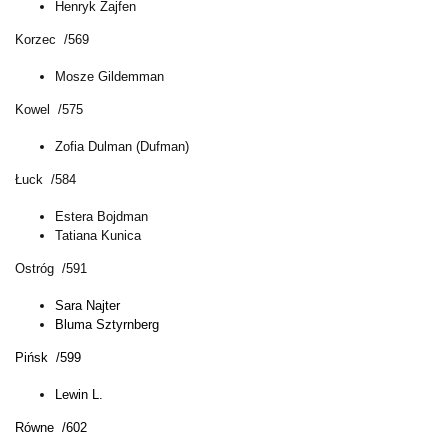
Henryk Zajfen
Korzec /569
Mosze Gildemman
Kowel /575
Zofia Dulman (Dufman)
Łuck /584
Estera Bojdman
Tatiana Kunica
Ostróg /591
Sara Najter
Bluma Sztyrnberg
Pińsk /599
Lewin L.
Równe /602