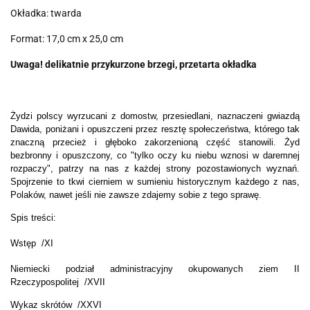
Okładka: twarda
Format: 17,0 cm x 25,0 cm
Uwaga! delikatnie przykurzone brzegi, przetarta okładka
Żydzi polscy wyrzucani z domostw, przesiedlani, naznaczeni gwiazdą
Dawida, poniżani i opuszczeni przez resztę społeczeństwa, którego tak
znaczną przecież i głęboko zakorzenioną część stanowili. Żyd
bezbronny i opuszczony, co "tylko oczy ku niebu wznosi w daremnej
rozpaczy", patrzy na nas z każdej strony pozostawionych wyznań.
Spojrzenie to tkwi cierniem w sumieniu historycznym każdego z nas,
Polaków, nawet jeśli nie zawsze zdajemy sobie z tego sprawę.
Spis treści:
Wstęp /XI
Niemiecki podział administracyjny okupowanych ziem II
Rzeczypospolitej /XVII
Wykaz skrótów /XXVI