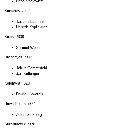
Irena Szajowicz
Borysław /292
Tamara Diamant
Henryk Kopilewicz
Brody /300
Samuel Weiler
Drohobycz /313
Jakub Gerstenfeld
Jan Kulbinger
Kołomyja /320
Dawid Likwornik
Rawa Ruska /324
Zelda Ginzberg
Stanisławów /328