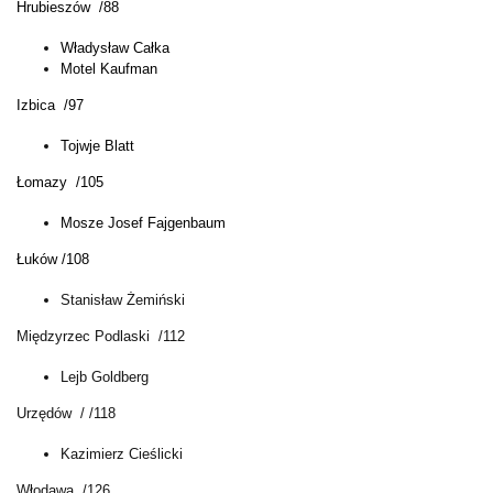
Hrubieszów /88
Władysław Całka
Motel Kaufman
Izbica /97
Tojwje Blatt
Łomazy /105
Mosze Josef Fajgenbaum
Łuków /108
Stanisław Żemiński
Międzyrzec Podlaski /112
Lejb Goldberg
Urzędów / /118
Kazimierz Cieślicki
Włodawa /126