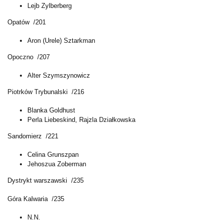
Lejb Zylberberg
Opatów /201
Aron (Urele) Sztarkman
Opoczno /207
Alter Szymszynowicz
Piotrków Trybunalski /216
Blanka Goldhust
Perla Liebeskind, Rajzla Działkowska
Sandomierz /221
Celina Grunszpan
Jehoszua Zoberman
Dystrykt warszawski /235
Góra Kalwaria /235
N.N.