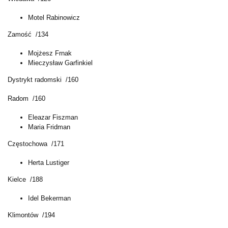
Motel Rabinowicz
Zamość /134
Mojżesz Frnak
Mieczysław Garfinkiel
Dystrykt radomski /160
Radom /160
Eleazar Fiszman
Maria Fridman
Częstochowa /171
Herta Lustiger
Kielce /188
Idel Bekerman
Klimontów /194