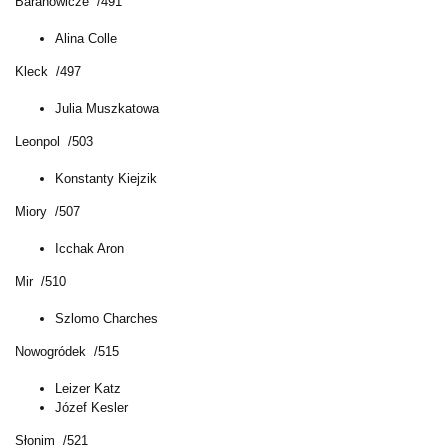
Baranowicze /491
Alina Colle
Kleck /497
Julia Muszkatowa
Leonpol /503
Konstanty Kiejzik
Miory /507
Icchak Aron
Mir /510
Szlomo Charches
Nowogródek /515
Leizer Katz
Józef Kesler
Słonim /521