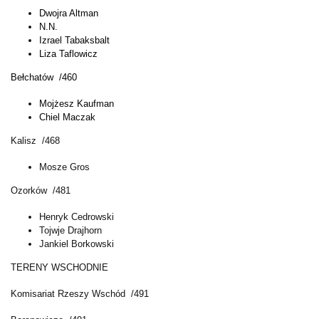
Dwojra Altman
N.N.
Izrael Tabaksbalt
Liza Taflowicz
Bełchatów /460
Mojżesz Kaufman
Chiel Maczak
Kalisz /468
Mosze Gros
Ozorków /481
Henryk Cedrowski
Tojwje Drajhorn
Jankiel Borkowski
TERENY WSCHODNIE
Komisariat Rzeszy Wschód /491