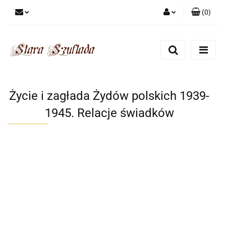
(
0
)
Zaloguj się
Zarejestruj się
Dodaj zgłoszenie
Zgody cookies
Życie i zagłada Żydów polskich 1939-
1945. Relacje świadków