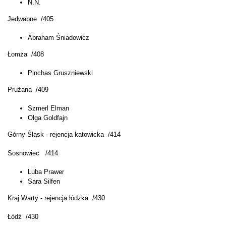
N.N.
Jedwabne /405
Abraham Śniadowicz
Łomża /408
Pinchas Gruszniewski
Prużana /409
Szmerl Elman
Olga Goldfajn
Górny Śląsk - rejencja katowicka /414
Sosnowiec /414
Luba Prawer
Sara Silfen
Kraj Warty - rejencja łódzka /430
Łódź /430