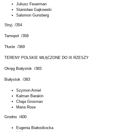
Juliusz Feuerman
Stanisław Gajkowski
Salomon Gunsberg
Stryj /354
Tarnopol /358
Tłuste /369
TERENY POLSKIE WŁĄCZONE DO III RZESZY
Okręg Białystok /383
Białystok /383
Szymon Amiel
Kalman Barakin
Chaja Grosman
Maria Rose
Grodno /400
Eugenia Białostkocka