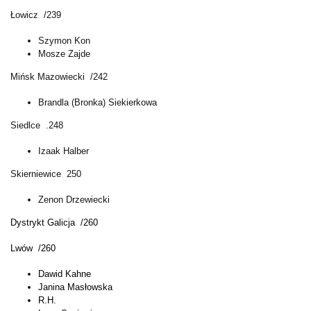
Łowicz /239
Szymon Kon
Mosze Zajde
Mińsk Mazowiecki /242
Brandla (Bronka) Siekierkowa
Siedlce .248
Izaak Halber
Skierniewice 250
Zenon Drzewiecki
Dystrykt Galicja /260
Lwów /260
Dawid Kahne
Janina Masłowska
R.H.