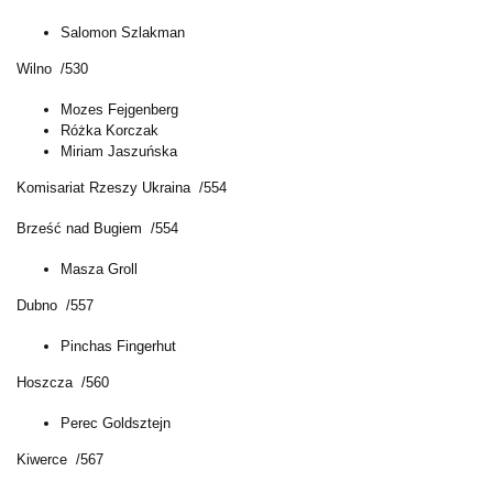
Salomon Szlakman
Wilno /530
Mozes Fejgenberg
Różka Korczak
Miriam Jaszuńska
Komisariat Rzeszy Ukraina /554
Brześć nad Bugiem /554
Masza Groll
Dubno /557
Pinchas Fingerhut
Hoszcza /560
Perec Goldsztejn
Kiwerce /567