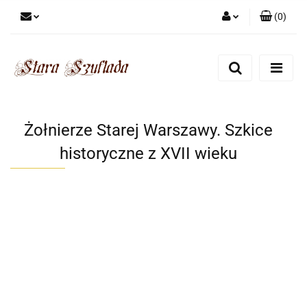
(
0
)
Zaloguj się
Zarejestruj się
Dodaj zgłoszenie
Zgody cookies
Żołnierze Starej Warszawy. Szkice
historyczne z XVII wieku