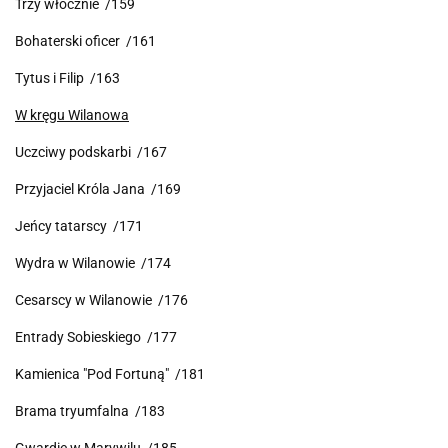
Trzy włócznie /159
Bohaterski oficer /161
Tytus i Filip /163
W kręgu Wilanowa
Uczciwy podskarbi /167
Przyjaciel Króla Jana /169
Jeńcy tatarscy /171
Wydra w Wilanowie /174
Cesarscy w Wilanowie /176
Entrady Sobieskiego /177
Kamienica "Pod Fortuną" /181
Brama tryumfalna /183