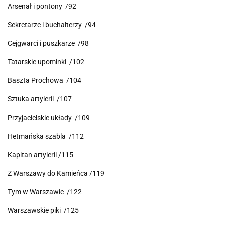
Arsenał i pontony /92
Sekretarze i buchalterzy /94
Cejgwarci i puszkarze /98
Tatarskie upominki /102
Baszta Prochowa /104
Sztuka artylerii /107
Przyjacielskie układy /109
Hetmańska szabla /112
Kapitan artylerii /115
Z Warszawy do Kamieńca /119
Tym w Warszawie /122
Warszawskie piki /125