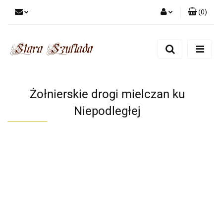
(
0
)
Zaloguj się
Zarejestruj się
Dodaj zgłoszenie
Zgody cookies
Żołnierskie drogi mielczan ku
Niepodległej