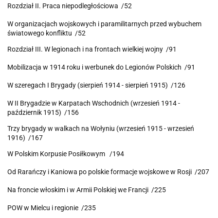
Rozdział II. Praca niepodległościowa /52
W organizacjach wojskowych i paramilitarnych przed wybuchem
światowego konfliktu /52
Rozdział III. W legionach i na frontach wielkiej wojny /91
Mobilizacja w 1914 roku i werbunek do Legionów Polskich /91
W szeregach I Brygady (sierpień 1914 - sierpień 1915) /126
W II Brygadzie w Karpatach Wschodnich (wrzesień 1914 -
październik 1915) /156
Trzy brygady w walkach na Wołyniu (wrzesień 1915 - wrzesień
1916) /167
W Polskim Korpusie Posiłkowym /194
Od Rarańczy i Kaniowa po polskie formacje wojskowe w Rosji /207
Na froncie włoskim i w Armii Polskiej we Francji /225
POW w Mielcu i regionie /235