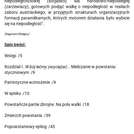
niepodległościowej (socjaliści) lub narodowo-niepodległej
(zarzewiacy), gotowych podjąć walkę o niepodległość w realiach
zaboru austriackiego, w przyjętych strukturach organizacyjnych
formacji paramilitarnych, których motorem działania było wybicie
się na niepodległość".
(fragment Wstępu)
Spis treści:
Wstęp /5
Rozdział I.
W bój lećmy zwyciężać.
.. Mielczanie w powstaniu
styczniowym /9
Patriotyczne wzmożenie /9
W spisku /10
Powstańcze partie zbrojne. Na polu walki /18
Zmierzch powstania /39
Popowstaniowy epilog /45