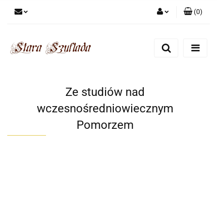
(
0
)
Zaloguj się
Zarejestruj się
Dodaj zgłoszenie
Zgody cookies
Ze studiów nad
wczesnośredniowiecznym
Pomorzem