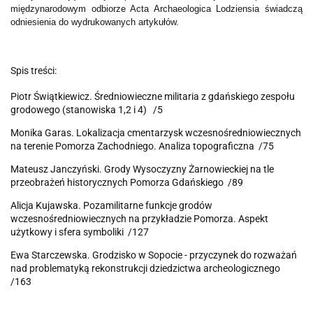
międzynarodowym odbiorze Acta Archaeologica Lodziensia świadczą
odniesienia do wydrukowanych artykułów.
Spis treści:
Piotr Świątkiewicz. Średniowieczne militaria z gdańskiego zespołu
grodowego (stanowiska 1,2 i 4) /5
Monika Garas. Lokalizacja cmentarzysk wczesnośredniowiecznych
na terenie Pomorza Zachodniego. Analiza topograficzna /75
Mateusz Janczyński. Grody Wysoczyzny Żarnowieckiej na tle
przeobrażeń historycznych Pomorza Gdańskiego /89
Alicja Kujawska. Pozamilitarne funkcje grodów
wczesnośredniowiecznych na przykładzie Pomorza. Aspekt
użytkowy i sfera symboliki /127
Ewa Starczewska. Grodzisko w Sopocie - przyczynek do rozważań
nad problematyką rekonstrukcji dziedzictwa archeologicznego
/163