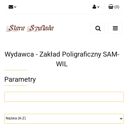
(
0
)
Zaloguj się
Zarejestruj się
Dodaj zgłoszenie
Zgody cookies
Wydawca - Zakład Poligraficzny SAM-
WIL
Parametry