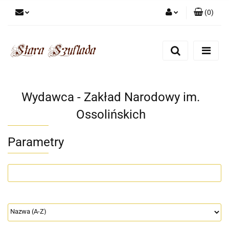
(
0
)
Zaloguj się
Zarejestruj się
Dodaj zgłoszenie
Zgody cookies
Wydawca - Zakład Narodowy im.
Ossolińskich
Parametry