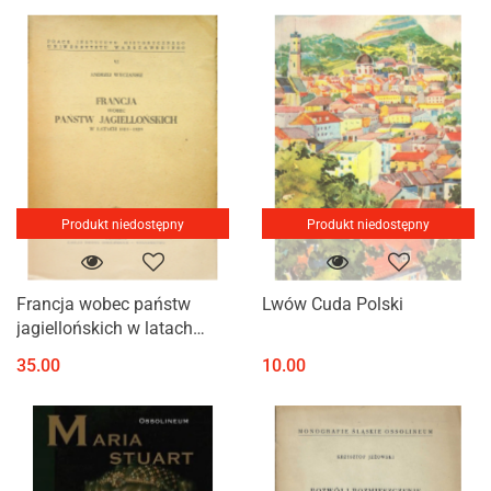
Produkt niedostępny
Produkt niedostępny
Francja wobec państw
Lwów Cuda Polski
jagiellońskich w latach
1515-1529. Studium z
35.00
10.00
dziejów francuskiej polityki
zagranicznej epoki
odrodzenia