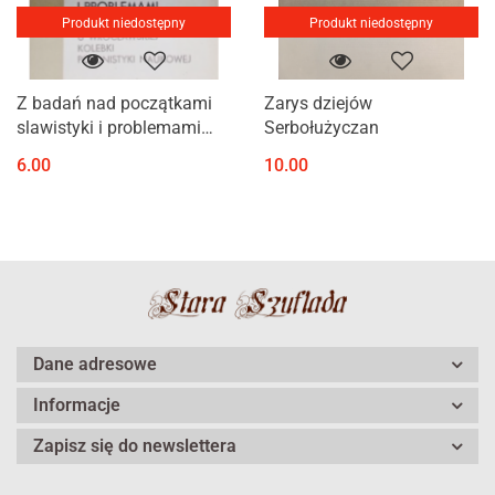
Produkt niedostępny
Produkt niedostępny
Z badań nad początkami
Zarys dziejów
slawistyki i problemami
Serbołużyczan
mickiewiczologii u
6.00
10.00
wrocławskiej kolebki
polinistyki naukowej
Dane adresowe
Informacje
Zapisz się do newslettera