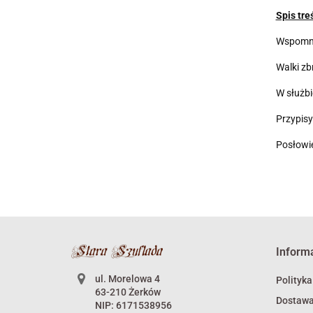
Spis treś
Wspomnie
Walki zb
W służb
Przypis
Posłowi
Inform
ul. Morelowa 4
Polityka
63-210 Żerków
Dostaw
NIP: 6171538956