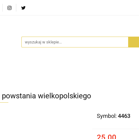
RA SZUFLADA
INFORTEDITION
TETRAGON
AVALO
ŚCI
STARA SZUFLADA
INFORTEDITION
TETRAGO
i powstania wielkopolskiego
Symbol:
4463
25.00