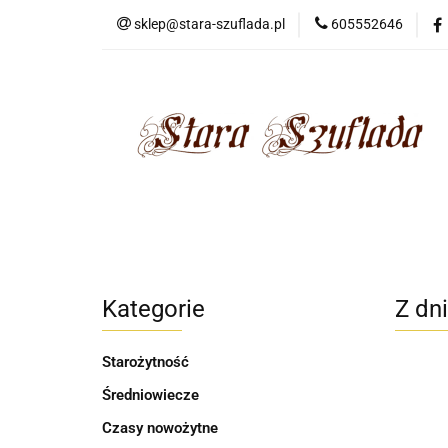
sklep@stara-szuflada.pl
605552646
NOWOŚCI
STA
Wszystkie kategorie
NOWO
Kategorie
Z dn
Starożytność
Średniowiecze
Czasy nowożytne