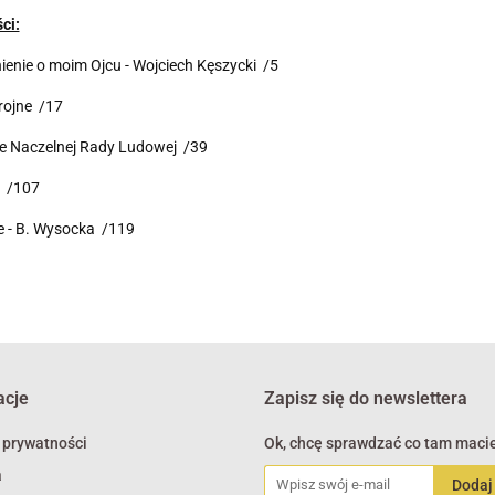
ci:
nie o moim Ojcu - Wojciech Kęszycki /5
rojne /17
ie Naczelnej Rady Ludowej /39
y /107
e - B. Wysocka /119
acje
Zapisz się do newslettera
 prywatności
Ok, chcę sprawdzać co tam macie
a