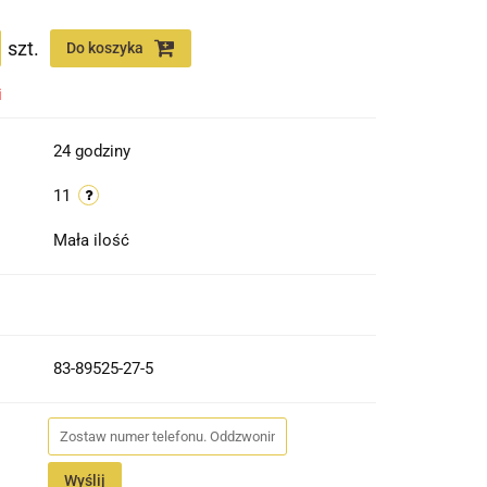
szt.
Do koszyka
i
24 godziny
11
Mała ilość
83-89525-27-5
Wyślij