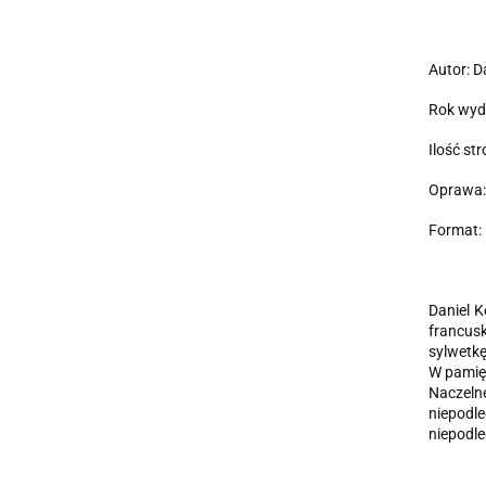
Autor: D
Rok wyd
Ilość str
Oprawa:
Format: 
Daniel K
francusk
sylwetkę
W pamięt
Naczelne
niepodle
niepodle