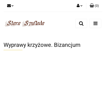
(
0
)
Zaloguj się
Zarejestruj się
Dodaj zgłoszenie
Zgody cookies
Wyprawy krzyżowe. Bizancjum