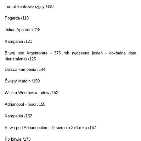
Temat kontrowersyjny /110
Pogarda /116
Julian Apostata 118
Kampania /121
Bitwa pod Argentorate - 375 rok (wczesna jesień - dokładna data
nieustalona) /125
Dalsza kampania /144
Święty Marcin /150
Wielka Wędrówka :udów /152
Adrianopol - Goci /155
Kampania /162
Bitwa pod Adrianopolem - 9 sierpnia 378 roku /167
Po bitwie /175