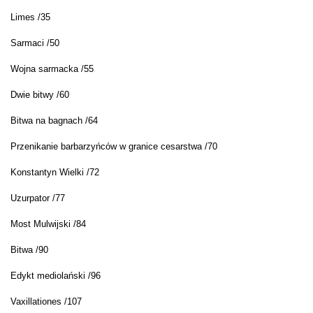
Limes /35
Sarmaci /50
Wojna sarmacka /55
Dwie bitwy /60
Bitwa na bagnach /64
Przenikanie barbarzyńców w granice cesarstwa /70
Konstantyn Wielki /72
Uzurpator /77
Most Mulwijski /84
Bitwa /90
Edykt mediolański /96
Vaxillationes /107