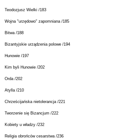
Teodozjusz Wielki /183
Wojna "urzędowo" zapomniana /185
Bitwa /188
Bizantyjskie urządzenia polowe /194
Hunowie /197
Kim byli Hunowie /202
Orda /202
Atylla /210
Chrześcijańska nietolerancja /221
Tworzenie się Bizancjum /222
Kobiety u władzy /232
Religia obrońców cesarstwa /236