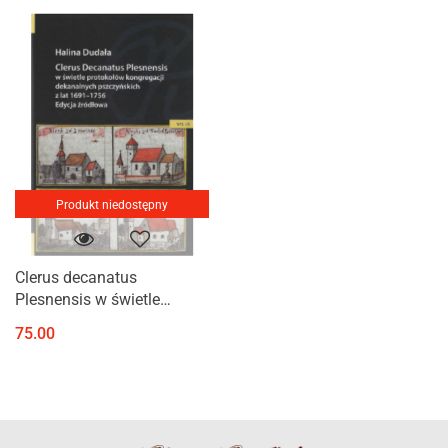
Produkt niedostępny
Clerus decanatus
Plesnensis w świetle
protokołów kongregacji
75.00
dekanalnych pszczyńskich
z lat 1691-1756. Edycja
źródłowa