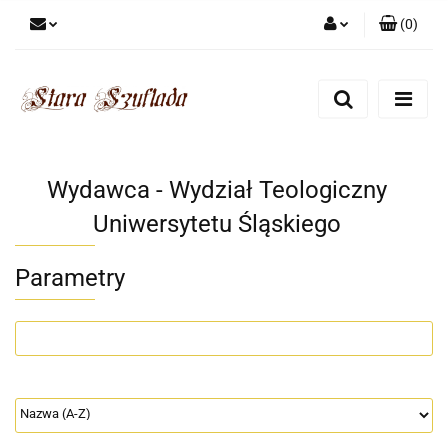
(
0
)
Zaloguj się
Zarejestruj się
Dodaj zgłoszenie
Zgody cookies
Wydawca - Wydział Teologiczny
Uniwersytetu Śląskiego
Parametry