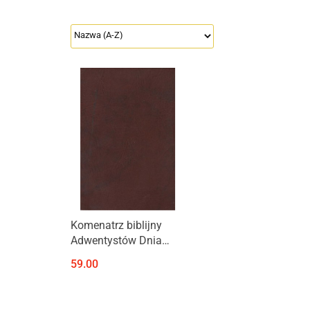
Produkt niedostępny
Komenatrz biblijny
Adwentystów Dnia
Siódmego, tom 7A.
59.00
Komentarz Ellen G.
White