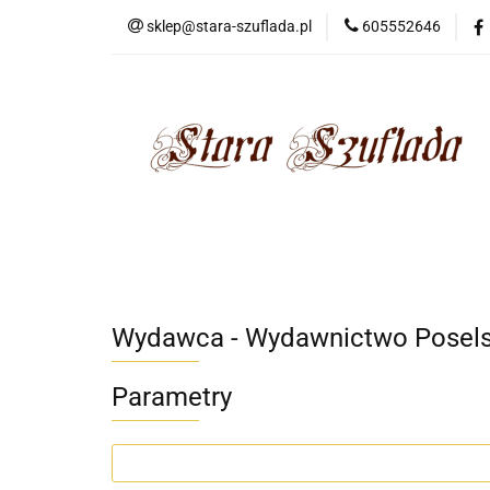
sklep@stara-szuflada.pl
605552646
NOWOŚCI
STA
Wszystkie kategorie
NOWO
Wydawca - Wydawnictwo Posel
Parametry