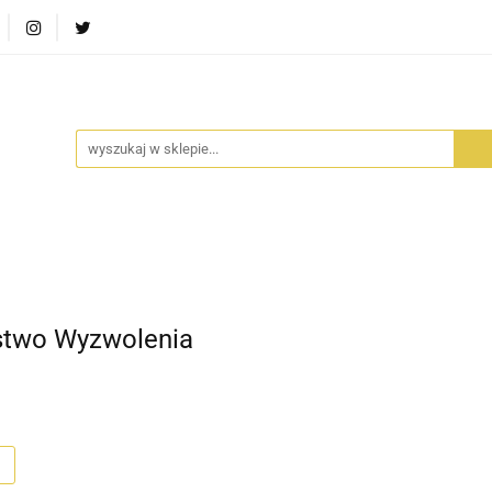
RA SZUFLADA
INFORTEDITION
TETRAGON
AVALO
ŚCI
STARA SZUFLADA
INFORTEDITION
TETRAGO
stwo Wyzwolenia