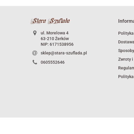
Inform
ul. Morelowa 4
Polityka
63-210 Żerków
Dostaw
NIP: 6171538956
Sposoby
sklep@stara-szuflada.pl
Zwroty i
0605552646
Regula
Polityka