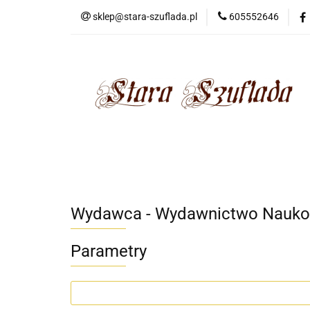
sklep@stara-szuflada.pl
605552646
NOWOŚCI
STA
Wszystkie kategorie
NOWO
Wydawca - Wydawnictwo Nauko
Parametry