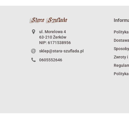
Inform
ul. Morelowa 4
Polityka
63-210 Żerków
Dostaw
NIP: 6171538956
Sposoby
sklep@stara-szuflada.pl
Zwroty i
0605552646
Regula
Polityka