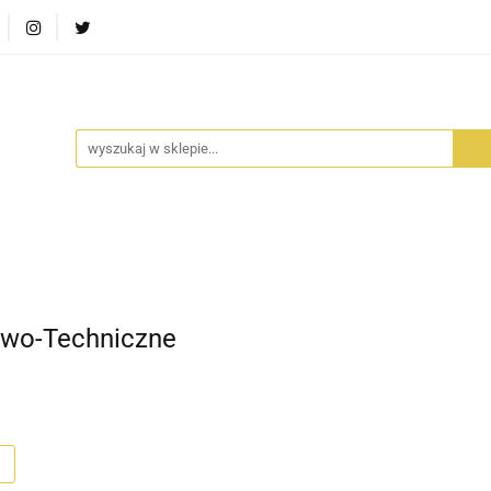
RA SZUFLADA
INFORTEDITION
TETRAGON
AVALO
ŚCI
STARA SZUFLADA
INFORTEDITION
TETRAGO
wo-Techniczne