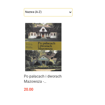
Produkt niedostępny
Po pałacach i dworach
Mazowsza -
przewodnik, część I
20.00