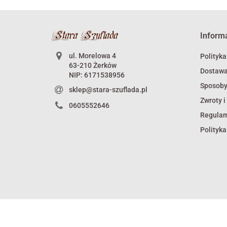
Inform
ul. Morelowa 4
Polityka
63-210 Żerków
Dostaw
NIP: 6171538956
Sposoby
sklep@stara-szuflada.pl
Zwroty i
0605552646
Regula
Polityka