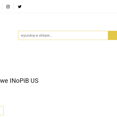
RA SZUFLADA
INFORTEDITION
TETRAGON
AVALO
ŚCI
STARA SZUFLADA
INFORTEDITION
TETRAGO
we INoPiB US