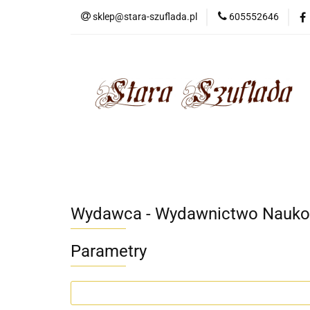
sklep@stara-szuflada.pl
605552646
NOWOŚCI
STA
Wszystkie kategorie
NOWO
Wydawca - Wydawnictwo Nauko
Parametry