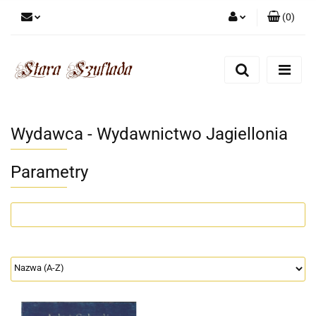
(
0
)
Zaloguj się
Zarejestruj się
Dodaj zgłoszenie
Zgody cookies
Wydawca - Wydawnictwo Jagiellonia
Parametry