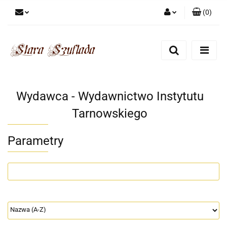
(
0
)
Zaloguj się
Zarejestruj się
Dodaj zgłoszenie
Zgody cookies
Wydawca - Wydawnictwo Instytutu
Tarnowskiego
Parametry