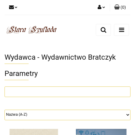
(
0
)
Zaloguj się
Zarejestruj się
Dodaj zgłoszenie
Zgody cookies
Wydawca - Wydawnictwo Bratczyk
Parametry