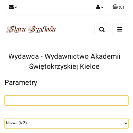
(
0
)
Zaloguj się
Zarejestruj się
Dodaj zgłoszenie
Zgody cookies
Wydawca - Wydawnictwo Akademii
Świętokrzyskiej Kielce
Parametry