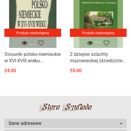
Produkt niedostępny
Produkt niedostępny
Stosunki polsko-niemieckie
Z dziejów szlachty
w XVI-XVIII wieku.
mazowieckiej (dziedzictwo
Materiały konferencji
kulturowe i stereotyp)
24.00
55.00
naukowej Kilece-
Szydłowiec 19-21
października 2000
Dane adresowe