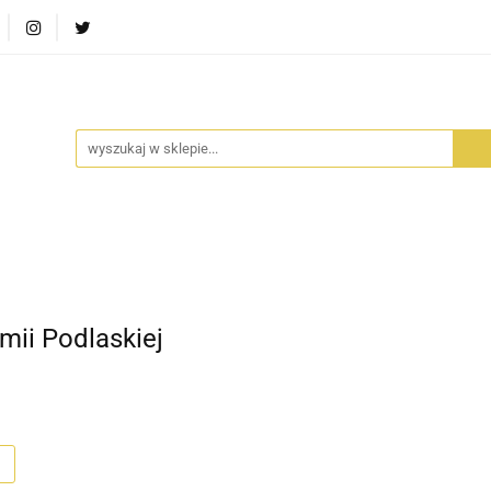
RA SZUFLADA
INFORTEDITION
TETRAGON
AVALO
ŚCI
STARA SZUFLADA
INFORTEDITION
TETRAGO
ii Podlaskiej