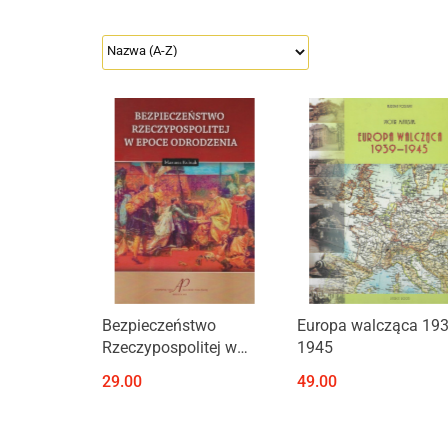
Produkt niedostępny
Bezpieczeństwo
Europa walcząca 193
Rzeczypospolitej w
1945
epoce odrodzenia
29.00
49.00