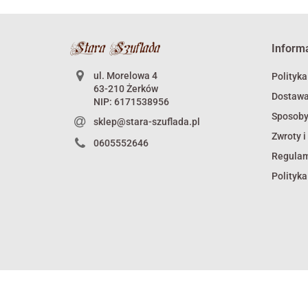
Inform
ul. Morelowa 4
Polityka
63-210 Żerków
Dostaw
NIP: 6171538956
Sposoby
sklep@stara-szuflada.pl
Zwroty i
0605552646
Regula
Polityka