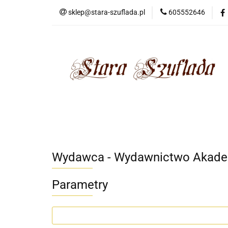
sklep@stara-szuflada.pl
605552646
NOWOŚCI
STA
Wszystkie kategorie
NOWO
Wydawca - Wydawnictwo Akadem
Parametry