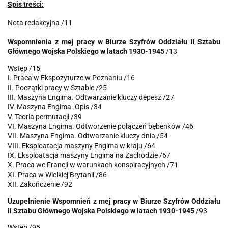
Spis treści:
Nota re
dakcyjna /11
Wspomnienia z mej pracy w Biurze Szyfrów Oddziału II Sztabu
Głównego Wojska Polskiego w latach 1930-1945
/13
Wstęp /15
I. Praca w Ekspozyturze w Poznaniu /16
II. Początki pracy w Sztabie /25
III. Maszyna Engima. Odtwarzanie kluczy depesz /27
IV. Maszyna Engima. Opis /34
V. Teoria permutacji /39
VI. Maszyna Engima. Odtworzenie połączeń bębenków /46
VII. Maszyna Engima. Odtwarzanie kluczy dnia /54
VIII. Eksploatacja maszyny Engima w kraju /64
IX. Eksploatacja maszyny Engima na Zachodzie /67
X. Praca we Francji w warunkach konspiracyjnych /71
XI. Praca w Wielkiej Brytanii /86
XII. Zakończenie /92
Uzupełnienie Wspomnień z mej pracy w Biurze Szyfrów Oddziału
II Sztabu Głównego Wojska Polskiego w latach 1930-1945
/93
Wstęp /95