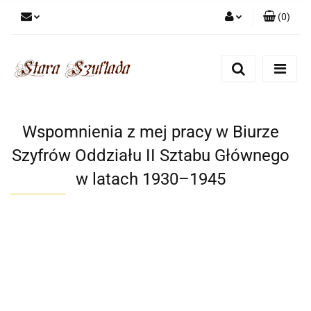
(
0
)
Zaloguj się
Zarejestruj się
Dodaj zgłoszenie
Zgody cookies
Wspomnienia z mej pracy w Biurze
Szyfrów Oddziału II Sztabu Głównego
w latach 1930–1945