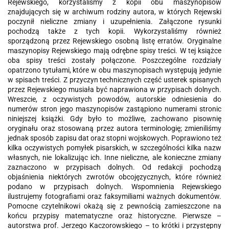
Rejewskiego, korzystaliśmy z kopii obu maszynopisów
znajdujących się w archiwum rodziny autora, w których Rejewski
poczynił nieliczne zmiany i uzupełnienia. Załączone rysunki
pochodzą także z tych kopii. Wykorzystaliśmy również
sporządzoną przez Rejewskiego osobną listę erratów. Oryginalne
maszynopisy Rejewskiego mają odrębne spisy treści. W tej książce
oba spisy treści zostały połączone. Poszczególne rozdziały
opatrzono tytułami, które w obu maszynopisach występują jedynie
w spisach treści. Z przyczyn technicznych część usterek spisanych
przez Rejewskiego musiała być naprawiona w przypisach dolnych.
Wreszcie, z oczywistych powodów, autorskie odniesienia do
numerów stron jego maszynopisów zastąpiono numerami stronic
niniejszej książki. Gdy było to możliwe, zachowano pisownię
oryginału oraz stosowaną przez autora terminologię; zmieniliśmy
jednak sposób zapisu dat oraz stopni wojskowych. Poprawiono też
kilka oczywistych pomyłek pisarskich, w szczególności kilka nazw
własnych, nie lokalizując ich. Inne nieliczne, ale konieczne zmiany
zaznaczono w przypisach dolnych. Od redakcji pochodzą
objaśnienia niektórych zwrotów obcojęzycznych, które również
podano w przypisach dolnych. Wspomnienia Rejewskiego
ilustrujemy fotografiami oraz faksymiliami ważnych dokumentów.
Pomocne czytelnikowi okażą się z pewnością zamieszczone na
końcu przypisy matematyczne oraz historyczne. Pierwsze –
autorstwa prof. Jerzego Kaczorowskiego – to krótki i przystępny