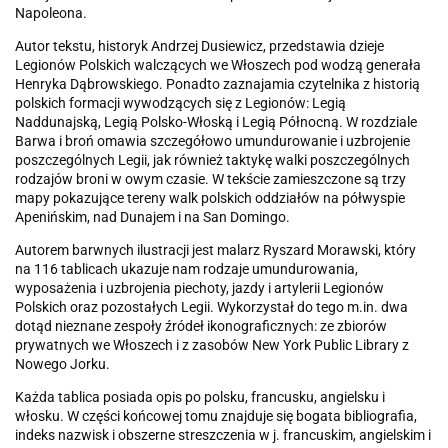
Napoleona.
Autor tekstu, historyk Andrzej Dusiewicz, przedstawia dzieje
Legionów Polskich walczących we Włoszech pod wodzą generała
Henryka Dąbrowskiego. Ponadto zaznajamia czytelnika z historią
polskich formacji wywodzących się z Legionów: Legią
Naddunajską, Legią Polsko-Włoską i Legią Północną. W rozdziale
Barwa i broń omawia szczegółowo umundurowanie i uzbrojenie
poszczególnych Legii, jak również taktykę walki poszczególnych
rodzajów broni w owym czasie. W tekście zamieszczone są trzy
mapy pokazujące tereny walk polskich oddziałów na półwyspie
Apenińskim, nad Dunajem i na San Domingo.
Autorem barwnych ilustracji jest malarz Ryszard Morawski, który
na 116 tablicach ukazuje nam rodzaje umundurowania,
wyposażenia i uzbrojenia piechoty, jazdy i artylerii Legionów
Polskich oraz pozostałych Legii. Wykorzystał do tego m.in. dwa
dotąd nieznane zespoły źródeł ikonograficznych: ze zbiorów
prywatnych we Włoszech i z zasobów New York Public Library z
Nowego Jorku.
Każda tablica posiada opis po polsku, francusku, angielsku i
włosku. W części końcowej tomu znajduje się bogata bibliografia,
indeks nazwisk i obszerne streszczenia w j. francuskim, angielskim i