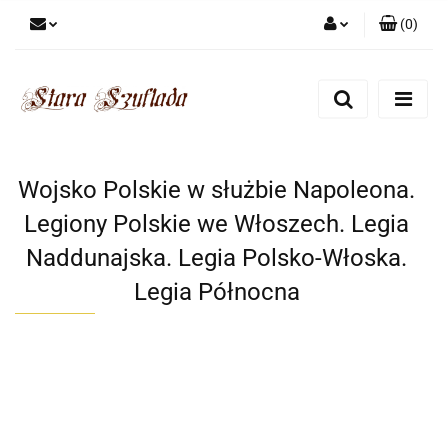
(
0
)
Zaloguj się
Zarejestruj się
Dodaj zgłoszenie
Zgody cookies
Wojsko Polskie w służbie Napoleona.
Legiony Polskie we Włoszech. Legia
Naddunajska. Legia Polsko-Włoska.
Legia Północna